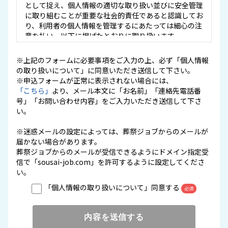
として捉え、個人情報の適切な取り扱い並びに安全管理
に取り組むことが重要な社会的責任であると認識してお
り、利用者の個人情報を管理するにあたっては細心の注
意を払い、以下に掲げたとおりに取り扱います。
※上記のフォームに必要事項をご入力の上、必ず「個人情報
１．用語の定義について
の取り扱いについて」に同意いただき送信して下さい。
個人情報等の定義は「個人情報の保護に関する法律（平
※申込フォームが正常に表示されない場合には、
成15年法律第57号）」の定めるところに従うものとし
「こちら」
ます。
より、メール本文に「お名前」「連絡先電話番
号」「お問い合わせ内容」をご入力いただき送信して下さ
い。
２．個人情報の管理
当社は、個人情報を適切に保護、管理する体制を確立
※迷惑メールの設定によっては、葬祭ジョブからのメールが
し、個人情報の適正な取得、利用および提供に関する社
届かない場合があります。
内規程を定め、これを遵守します。
葬祭ジョブからのメールが受信できるようにドメイン指定受
信で「sousai-job.com」を許可するように設定してくださ
３．個人情報の取得及び利用
い。
当社は、個人情報を取得および利用する場合には、個人
「個人情報の取り扱いについて」同意する
ご本人の同意の下、利用目的を明確にするとともに、目
必須
的外利用を行わないための措置を講じ、特定された利用
目的の達成に必要な範囲内で、適正に個人情報を取扱い
ます。