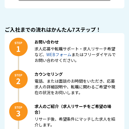
４．個人情報の第三者提供について
当社は、個人情報について、あらかじめご本人から同意
をいただいた提供先以外の第三者に提供、開示等はいた
しません。
ご入社までの流れはかんたん7ステップ！
ただし適切な人材紹介サービス業務の目的の範囲内で、
ご登録いただいた個人情報を、提携企業に提供すること
お問い合わせ
があります。 提携企業とは個人情報の適切な取扱いに
求人応募や転職サポート・求人リサーチ希望
関する契約を締結しています。
など、
WEBフォーム
またはフリーダイヤルで
お問い合わせください。
・提供する個人情報の項目
人材紹介サービスの利用にあたり、ご入力いただいた、
名前、生年月日、住所、電話番号、メールアドレス、職
カウンセリング
務経歴情報
電話、または面談のお時間をいただき、応募
求人の詳細説明や、転職に関わるご希望や現
・提供の手段又は方法
在の状況をお伺いします。
登録データの転送
求人のご紹介（求人リサーチをご希望の場
・提供先
合）
キャリアカラー株式会社 事業内容：人材派遣・人材紹
リサーチ後、希望条件にマッチした求人を紹
介・紹介予定派遣・障害者就職支援
介します。