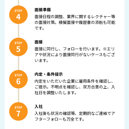
５．外部情報処理サービスへの委託について
面接準備
当社は取得した個人情報の処理・保管について、外部情
報処理サービスに委託する場合があります。委託先は個
面接日程の調整、業界に関するレクチャー等
人情報の適正な管理体制を備えている機関のみを選定
の面接対策。模擬面接や履歴書の添削も可能
し、尚かつ適正な管理を求めるための契約を取り交わし
です。
た上で委託しています。
面接
６．個人情報の利用目的
面接に同行し、フォローを行います。※エリ
当社は以下の目的の範囲内で個人情報を利用します。な
アや状況により面接同行がないケースもござ
お、個人情報の登録は利用者本人の意思によって行われ
います。
るものとなります。
・当社サービス・当社採用活動等に関するお問合せ・ご
内定・条件提示
質問・ご要望へのメール、電話、郵便等による回答及び
内定をいただいた企業に雇用条件を確認し、
連絡
ご提示。不明点を確認し、双方合意の上、入
社日を調整いたします。
７．個人情報の安全対策
当社は、個人情報への不正アクセス、個人情報の滅失、
入社
毀損、改ざんおよび漏洩等のリスクに対して適切な予防
措置を講ずることにより、個人情報の安全性、正確性の
入社後も状況の確認等、定期的なご連絡でア
確保を図ります。また、万が一、問題が発生した場合に
フターフォローも万全です。
は、被害の最小限化に努めるとともに、速やかに是正措