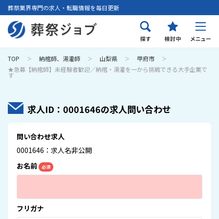
葬祭業界専門の求人・転職情報を毎日更新
TOP
納棺師、湯灌師
山梨県
甲府市
★急募【納棺師】未経験者歓迎／納棺・湯灌を一から挑戦できる大手企業で
す
求人ID：0001646の求人問い合わせ
問い合わせ求人
0001646：求人名非公開
お名前
必須
フリガナ