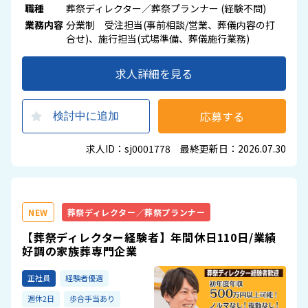
職種
葬祭ディレクター／葬祭プランナー (経験不問)
業務内容
分業制 受注担当(事前相談/営業、葬儀内容の打
合せ)、施行担当(式場準備、葬儀施行業務)
求人詳細を見る
応募する
検討中に追加
求人ID：sj0001778 最終更新日：2026.07.30
NEW
葬祭ディレクター／葬祭プランナー
【葬祭ディレクター経験者】年間休日110日/業績
好調の家族葬専門企業
正社員
経験者優遇
週休2日
歩合手当あり