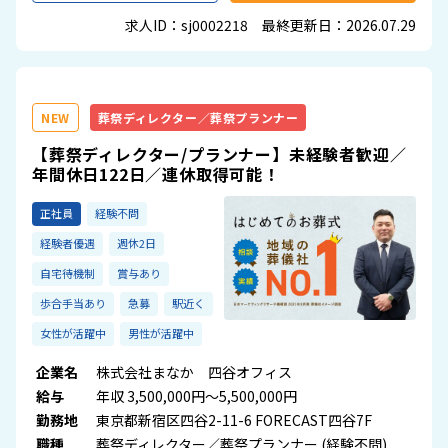
求人ID：sj0002218 最終更新日：2026.07.29
NEW
葬祭ディレクター／葬祭プランナー
【葬祭ディレクター/プランナー】未経験者歓迎／
年間休日122日／連休取得可能！
正社員
経験不問
経験者優遇
週休2日
自宅待機制
賞与あり
歩合手当あり
急募
駅近く
女性が活躍中
男性が活躍中
企業名
株式会社まなか 四谷オフィス
給与
年収 3,500,000円～5,500,000円
勤務地
東京都新宿区四谷2-11-6 FORECAST四谷7F
職種
葬祭ディレクター／葬祭プランナー (経験不問)