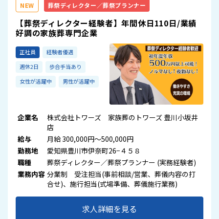
NEW
葬祭ディレクター／葬祭プランナー
【葬祭ディレクター経験者】年間休日110日/業績
好調の家族葬専門企業
正社員
経験者優遇
週休2日
歩合手当あり
女性が活躍中
男性が活躍中
企業名
株式会社トワーズ 家族葬のトワーズ 豊川小坂井
店
給与
月給 300,000円～500,000円
勤務地
愛知県豊川市伊奈町26−４５８
職種
葬祭ディレクター／葬祭プランナー (実務経験者)
業務内容
分業制 受注担当(事前相談/営業、葬儀内容の打
合せ)、施行担当(式場準備、葬儀施行業務)
求人詳細を見る