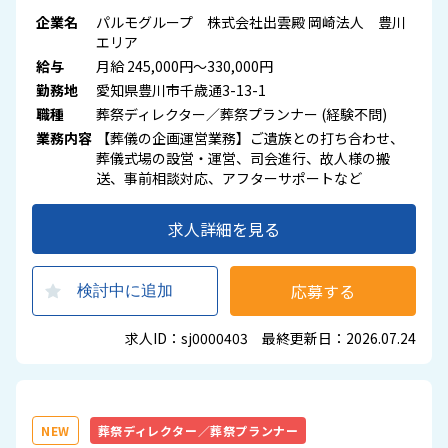
企業名
パルモグループ 株式会社出雲殿 岡崎法人 豊川
エリア
給与
月給 245,000円～330,000円
勤務地
愛知県豊川市千歳通3-13-1
職種
葬祭ディレクター／葬祭プランナー (経験不問)
業務内容
【葬儀の企画運営業務】ご遺族との打ち合わせ、
葬儀式場の設営・運営、司会進行、故人様の搬
送、事前相談対応、アフターサポートなど
求人詳細を見る
応募する
検討中に追加
求人ID：sj0000403 最終更新日：2026.07.24
NEW
葬祭ディレクター／葬祭プランナー