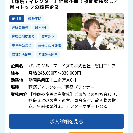
【葬祭ディレクター】経験不問！夜間勤務なし／
県内トップの葬祭企業
正社員
経験不問
経験者優遇
週休2日
退職金制度あり
賞与あり
歩合手当あり
頑張った分評価
女性が活躍中
男性が活躍中
企業名
パルモグループ イズモ株式会社 磐田エリア
給与
月給 245,000円～330,000円
勤務地
静岡県磐田市二之宮東6-1
職種
葬祭ディレクター／葬祭プランナー
業務内容
【葬儀の企画運営業務】ご遺族との打ち合わせ、
葬儀式場の設営・運営、司会進行、故人様の搬
送、事前相談対応、アフターサポートなど
求人詳細を見る