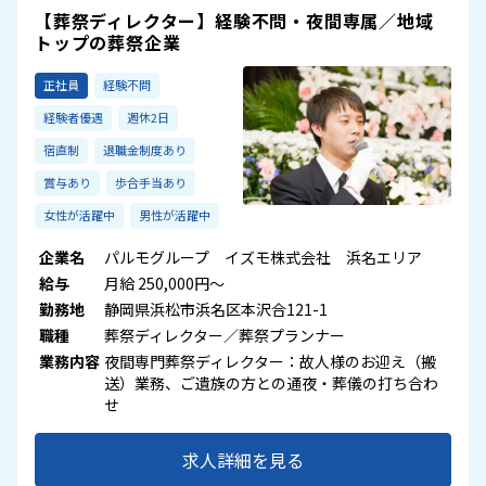
【葬祭ディレクター】経験不問・夜間専属／地域
トップの葬祭企業
正社員
経験不問
経験者優遇
週休2日
宿直制
退職金制度あり
賞与あり
歩合手当あり
女性が活躍中
男性が活躍中
企業名
パルモグループ イズモ株式会社 浜名エリア
給与
月給 250,000円～
勤務地
静岡県浜松市浜名区本沢合121-1
職種
葬祭ディレクター／葬祭プランナー
業務内容
夜間専門葬祭ディレクター：故人様のお迎え（搬
送）業務、ご遺族の方との通夜・葬儀の打ち合わ
せ
求人詳細を見る