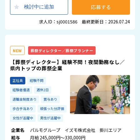
応募する
検討中に追加
求人ID：sj0001586 最終更新日：2026.07.24
NEW
葬祭ディレクター／葬祭プランナー
【葬祭ディレクター】経験不問！夜間勤務なし／
県内トップの葬祭企業
正社員
経験不問
経験者優遇
週休2日
退職金制度あり
賞与あり
歩合手当あり
頑張った分評価
女性が活躍中
男性が活躍中
企業名
パルモグループ イズモ株式会社 掛川エリア
給与
月給 245,000円～330,000円