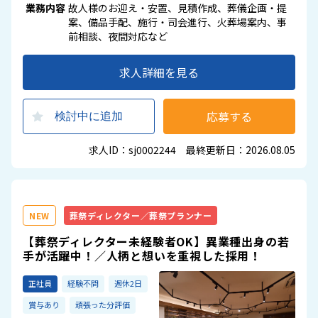
業務内容
故人様のお迎え・安置、見積作成、葬儀企画・提
案、備品手配、施行・司会進行、火葬場案内、事
前相談、夜間対応など
求人詳細を見る
応募する
検討中に追加
求人ID：sj0002244 最終更新日：2026.08.05
NEW
葬祭ディレクター／葬祭プランナー
【葬祭ディレクター未経験者OK】異業種出身の若
手が活躍中！／人柄と想いを重視した採用！
正社員
経験不問
週休2日
賞与あり
頑張った分評価