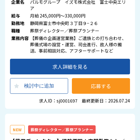
企業名
パルモグループ イズモ株式会社 富士中央エリ
ア
給与
月給 245,000円～330,000円
勤務地
静岡県富士市中央町３丁目９−２６
職種
葬祭ディレクター／葬祭プランナー
業務内容
【葬儀の企画運営業務】ご遺族との打ち合わせ、
葬儀式場の設営・運営、司会進行、故人様の搬
送、事前相談対応、アフターサポートなど
求人詳細を見る
応募する
検討中に追加
求人ID：sj0001697 最終更新日：2026.07.24
NEW
葬祭ディレクター／葬祭プランナー