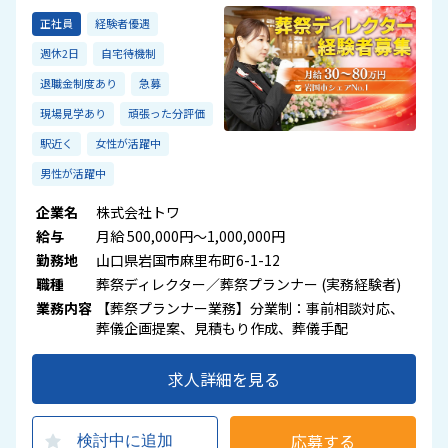
正社員
経験者優遇
週休2日
自宅待機制
退職金制度あり
急募
現場見学あり
頑張った分評価
駅近く
女性が活躍中
男性が活躍中
企業名
株式会社トワ
給与
月給 500,000円～1,000,000円
勤務地
山口県岩国市麻里布町6-1-12
職種
葬祭ディレクター／葬祭プランナー (実務経験者)
業務内容
【葬祭プランナー業務】分業制：事前相談対応、
葬儀企画提案、見積もり作成、葬儀手配
求人詳細を見る
応募する
検討中に追加