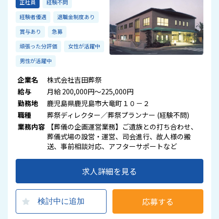
正社員
経験不問
経験者優遇
退職金制度あり
賞与あり
急募
頑張った分評価
女性が活躍中
男性が活躍中
企業名
株式会社吉田葬祭
給与
月給 200,000円～225,000円
勤務地
鹿児島県鹿児島市大竜町１０－２
職種
葬祭ディレクター／葬祭プランナー (経験不問)
業務内容
【葬儀の企画運営業務】ご遺族との打ち合わせ、
葬儀式場の設営・運営、司会進行、故人様の搬
送、事前相談対応、アフターサポートなど
求人詳細を見る
応募する
検討中に追加