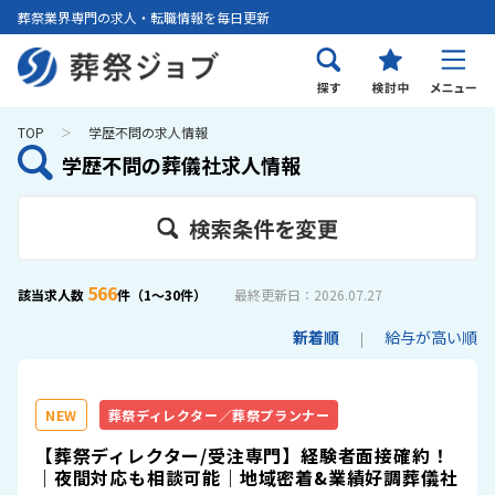
葬祭業界専門の求人・転職情報を毎日更新
TOP
学歴不問の求人情報
学歴不問の葬儀社求人情報
566
該当求人数
件（1～30件）
最終更新日：2026.07.27
新着順
給与が高い順
NEW
葬祭ディレクター／葬祭プランナー
【葬祭ディレクター/受注専門】経験者面接確約！
｜夜間対応も相談可能｜地域密着&業績好調葬儀社