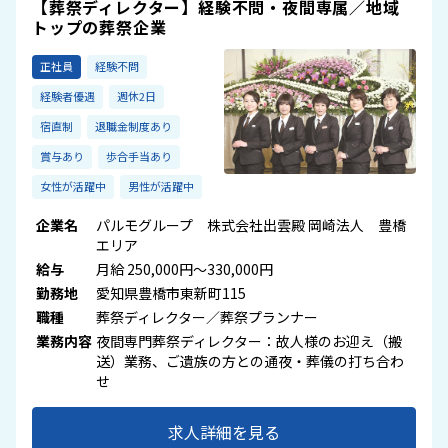
【葬祭ディレクター】経験不問・夜間専属／地域
トップの葬祭企業
正社員
経験不問
経験者優遇
週休2日
宿直制
退職金制度あり
賞与あり
歩合手当あり
女性が活躍中
男性が活躍中
企業名
パルモグループ 株式会社出雲殿 岡崎法人 豊橋
エリア
給与
月給 250,000円～330,000円
勤務地
愛知県豊橋市東新町115
職種
葬祭ディレクター／葬祭プランナー
業務内容
夜間専門葬祭ディレクター：故人様のお迎え（搬
送）業務、ご遺族の方との通夜・葬儀の打ち合わ
せ
求人詳細を見る