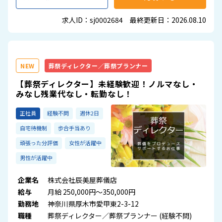
求人ID：sj0002684 最終更新日：2026.08.10
NEW
葬祭ディレクター／葬祭プランナー
【葬祭ディレクター】未経験歓迎！ノルマなし・
みなし残業代なし・転勤なし！
正社員
経験不問
週休2日
自宅待機制
歩合手当あり
頑張った分評価
女性が活躍中
男性が活躍中
企業名
株式会社辰美屋葬儀店
給与
月給 250,000円～350,000円
勤務地
神奈川県厚木市愛甲東2-3-12
職種
葬祭ディレクター／葬祭プランナー (経験不問)