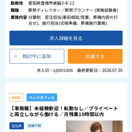
勤務地
愛知県豊橋市東脇3-8-12
職種
葬祭ディレクター／葬祭プランナー (実務経験者)
業務内容
分業制 受注担当(事前相談/営業、葬儀内容の打
合せ)、施行担当(式場準備、葬儀施行業務)
求人詳細を見る
応募する
検討中に追加
求人ID：sj0001806 最終更新日：2026.07.30
NEW
バックオフィス
【事務職】未経験歓迎！転勤なし／プライベート
と両立しながら働ける／月残業10時間以内
正社員
経験不問