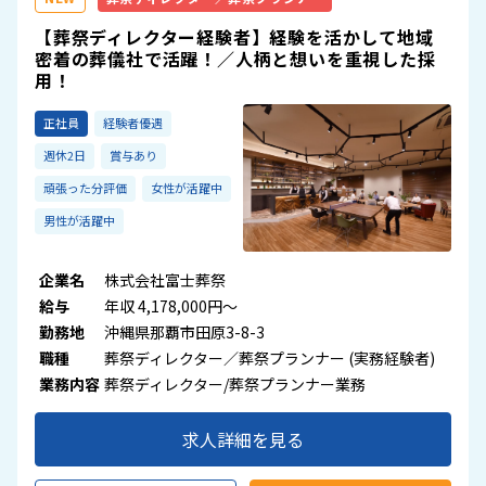
【葬祭ディレクター経験者】経験を活かして地域
密着の葬儀社で活躍！／人柄と想いを重視した採
用！
正社員
経験者優遇
週休2日
賞与あり
頑張った分評価
女性が活躍中
男性が活躍中
企業名
株式会社富士葬祭
給与
年収 4,178,000円～
勤務地
沖縄県那覇市田原3-8-3
職種
葬祭ディレクター／葬祭プランナー (実務経験者)
業務内容
葬祭ディレクター/葬祭プランナー業務
求人詳細を見る