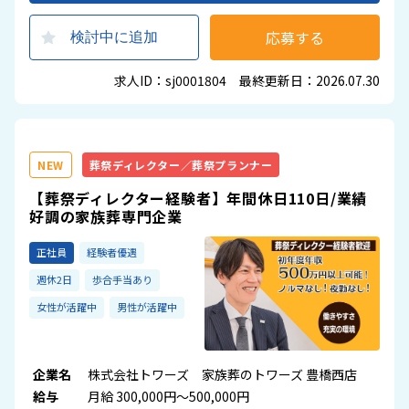
応募する
検討中に追加
求人ID：sj0001804 最終更新日：2026.07.30
NEW
葬祭ディレクター／葬祭プランナー
【葬祭ディレクター経験者】年間休日110日/業績
好調の家族葬専門企業
正社員
経験者優遇
週休2日
歩合手当あり
女性が活躍中
男性が活躍中
企業名
株式会社トワーズ 家族葬のトワーズ 豊橋西店
給与
月給 300,000円～500,000円