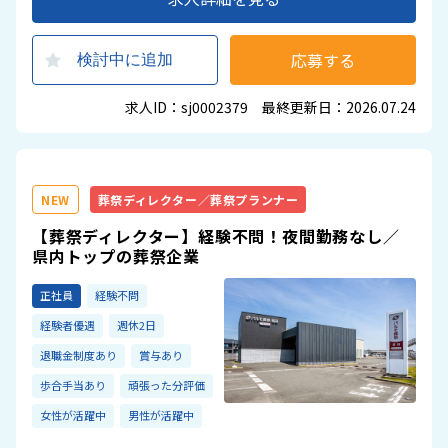
応募する
検討中に追加
求人ID：sj0002379 最終更新日：2026.07.24
NEW
葬祭ディレクター／葬祭プランナー
【葬祭ディレクター】経験不問！夜間勤務なし／
県内トップの葬祭企業
正社員
経験不問
経験者優遇
週休2日
退職金制度あり
賞与あり
歩合手当あり
頑張った分評価
女性が活躍中
男性が活躍中