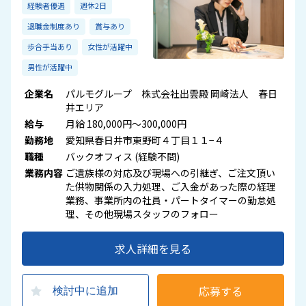
経験者優遇
週休2日
退職金制度あり
賞与あり
歩合手当あり
女性が活躍中
男性が活躍中
企業名
パルモグループ 株式会社出雲殿 岡崎法人 春日
井エリア
給与
月給 180,000円～300,000円
勤務地
愛知県春日井市東野町４丁目１１−４
職種
バックオフィス (経験不問)
業務内容
ご遺族様の対応及び現場への引継ぎ、ご注文頂い
た供物関係の入力処理、ご入金があった際の経理
業務、事業所内の社員・パートタイマーの勤怠処
理、その他現場スタッフのフォロー
求人詳細を見る
応募する
検討中に追加