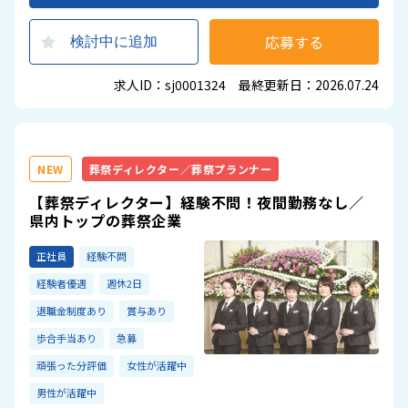
応募する
検討中に追加
求人ID：sj0001324 最終更新日：2026.07.24
NEW
葬祭ディレクター／葬祭プランナー
【葬祭ディレクター】経験不問！夜間勤務なし／
県内トップの葬祭企業
正社員
経験不問
経験者優遇
週休2日
退職金制度あり
賞与あり
歩合手当あり
急募
頑張った分評価
女性が活躍中
男性が活躍中