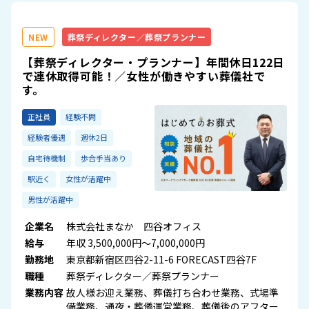
NEW
葬祭ディレクター／葬祭プランナー
【葬祭ディレクター・プランナー】年間休日122日
で連休取得可能！／女性が働きやすい葬儀社で
す。
正社員
経験不問
経験者優遇
週休2日
自宅待機制
歩合手当あり
駅近く
女性が活躍中
男性が活躍中
企業名
株式会社まなか 四谷オフィス
給与
年収 3,500,000円～7,000,000円
勤務地
東京都新宿区四谷2-11-6 FORECAST四谷7F
職種
葬祭ディレクター／葬祭プランナー
業務内容
故人様お迎え業務、葬儀打ち合わせ業務、式場準
備業務、通夜・葬儀運営業務、葬儀後のアフター