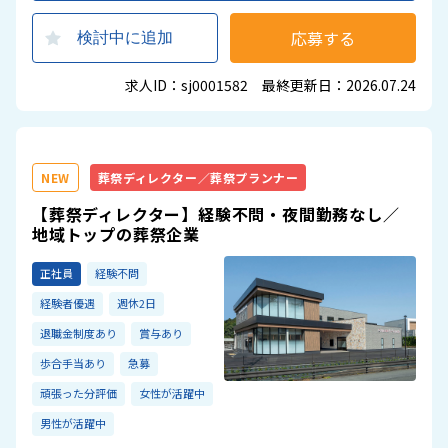
応募する
検討中に追加
求人ID：sj0001582 最終更新日：2026.07.24
NEW
葬祭ディレクター／葬祭プランナー
【葬祭ディレクター】経験不問・夜間勤務なし／
地域トップの葬祭企業
正社員
経験不問
経験者優遇
週休2日
退職金制度あり
賞与あり
歩合手当あり
急募
頑張った分評価
女性が活躍中
男性が活躍中