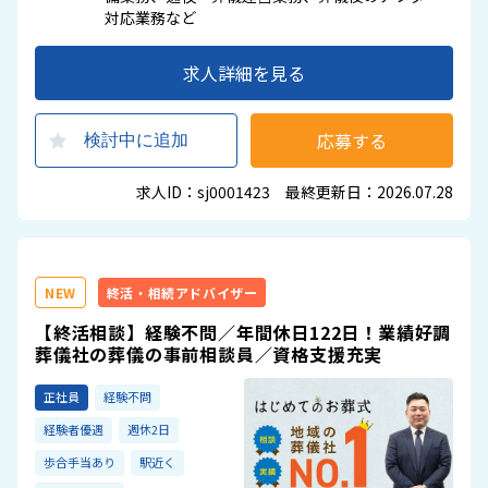
対応業務など
求人詳細を見る
応募する
検討中に追加
求人ID：sj0001423 最終更新日：2026.07.28
NEW
終活・相続アドバイザー
【終活相談】経験不問／年間休日122日！業績好調
葬儀社の葬儀の事前相談員／資格支援充実
正社員
経験不問
経験者優遇
週休2日
歩合手当あり
駅近く