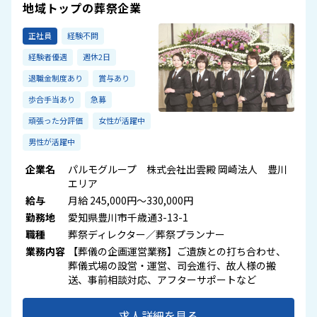
地域トップの葬祭企業
正社員
経験不問
経験者優遇
週休2日
退職金制度あり
賞与あり
歩合手当あり
急募
頑張った分評価
女性が活躍中
男性が活躍中
企業名
パルモグループ 株式会社出雲殿 岡崎法人 豊川
エリア
給与
月給 245,000円～330,000円
勤務地
愛知県豊川市千歳通3-13-1
職種
葬祭ディレクター／葬祭プランナー
業務内容
【葬儀の企画運営業務】ご遺族との打ち合わせ、
葬儀式場の設営・運営、司会進行、故人様の搬
送、事前相談対応、アフターサポートなど
求人詳細を見る