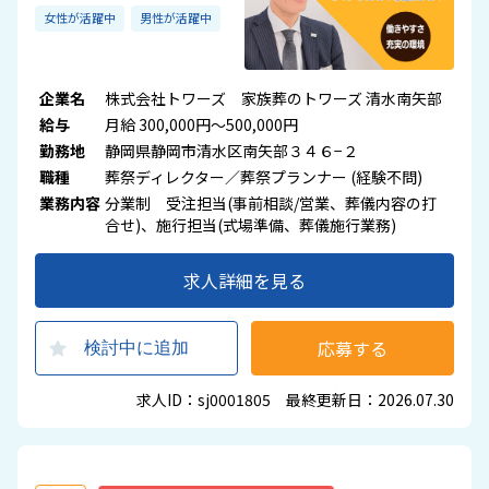
女性が活躍中
男性が活躍中
企業名
株式会社トワーズ 家族葬のトワーズ 清水南矢部
給与
月給 300,000円～500,000円
勤務地
静岡県静岡市清水区南矢部３４６−２
職種
葬祭ディレクター／葬祭プランナー (経験不問)
業務内容
分業制 受注担当(事前相談/営業、葬儀内容の打
合せ)、施行担当(式場準備、葬儀施行業務)
求人詳細を見る
応募する
検討中に追加
求人ID：sj0001805 最終更新日：2026.07.30