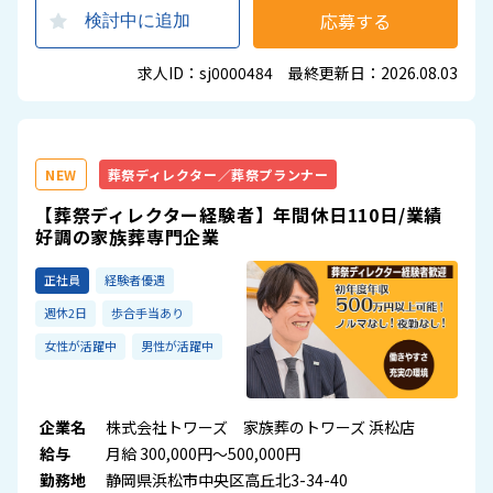
応募する
検討中に追加
求人ID：sj0000484 最終更新日：2026.08.03
NEW
葬祭ディレクター／葬祭プランナー
【葬祭ディレクター経験者】年間休日110日/業績
好調の家族葬専門企業
正社員
経験者優遇
週休2日
歩合手当あり
女性が活躍中
男性が活躍中
企業名
株式会社トワーズ 家族葬のトワーズ 浜松店
給与
月給 300,000円～500,000円
勤務地
静岡県浜松市中央区高丘北3-34-40