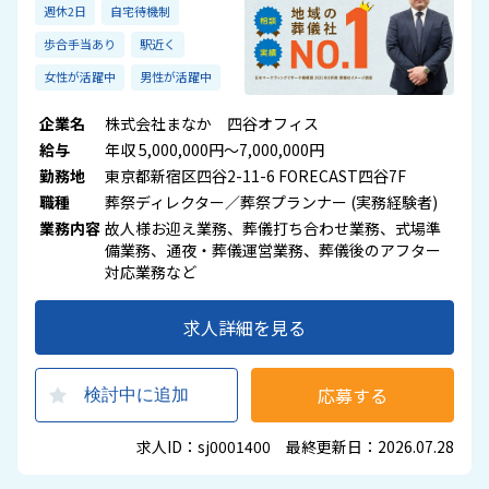
週休2日
自宅待機制
歩合手当あり
駅近く
女性が活躍中
男性が活躍中
企業名
株式会社まなか 四谷オフィス
給与
年収 5,000,000円～7,000,000円
勤務地
東京都新宿区四谷2-11-6 FORECAST四谷7F
職種
葬祭ディレクター／葬祭プランナー (実務経験者)
業務内容
故人様お迎え業務、葬儀打ち合わせ業務、式場準
備業務、通夜・葬儀運営業務、葬儀後のアフター
対応業務など
求人詳細を見る
応募する
検討中に追加
求人ID：sj0001400 最終更新日：2026.07.28