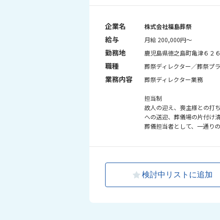
企業名
株式会社福島葬祭
給与
月給 200,000円～
勤務地
鹿児島県徳之島町亀津６２
職種
葬祭ディレクター／葬祭プ
業務内容
葬祭ディレクター業務
担当制
故人の迎え、喪主様との打
への送迎、葬儀場の片付け
葬儀担当者として、一通り
検討中リストに追加