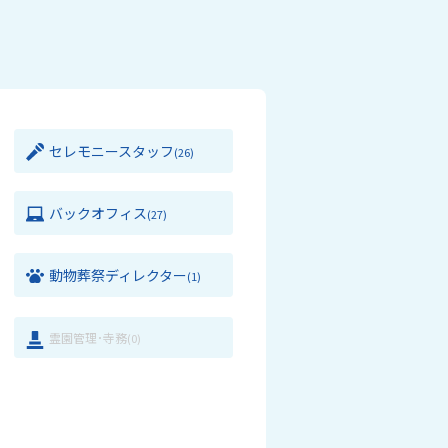
セレモニースタッフ
(26)
バックオフィス
(27)
動物葬祭ディレクター
(1)
霊園管理･寺務
(0)