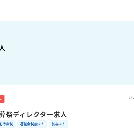
人
求
ー
葬祭ディレクター求人
宅待機制
退職金制度あり
賞与あり