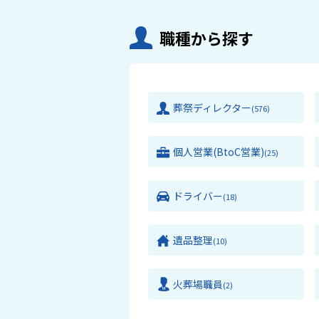
職種から探す
葬祭ディレクター
(576)
個人営業(BtoC営業)
(25)
ドライバー
(18)
遺品整理
(10)
火葬場職員
(2)