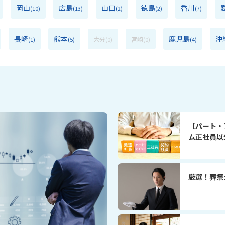
岡山
広島
山口
徳島
香川
(10)
(13)
(2)
(2)
(7)
長崎
熊本
鹿児島
沖
大分
宮崎
(1)
(5)
(0)
(0)
(4)
【パート・
ム正社員以
厳選！葬祭