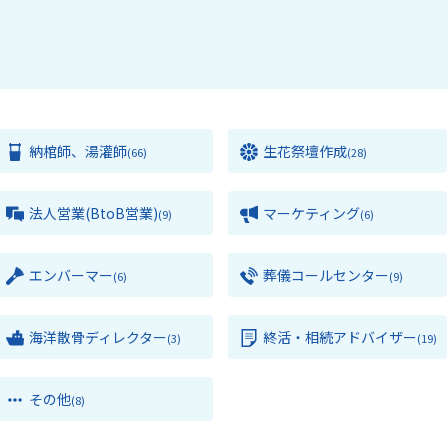
納棺師、湯灌師
生花祭壇作成
(66)
(28)
法人営業(BtoB営業)
マーケティング
(9)
(6)
エンバーマー
葬儀コールセンター
(6)
(9)
海洋散骨ディレクター
終活・相続アドバイザー
(3)
(19)
その他
(8)