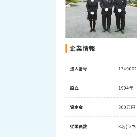
企業情報
法人番号
1340002
設立
1994年
資本金
300万円
従業員数
8名(う