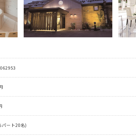
062953
7月
円
ちパート20名)