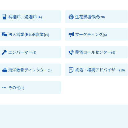
納棺師、湯灌師
生花祭壇作成
(66)
(28)
法人営業(BtoB営業)
マーケティング
(9)
(6)
エンバーマー
葬儀コールセンター
(6)
(9)
海洋散骨ディレクター
終活・相続アドバイザー
(3)
(19)
その他
(8)