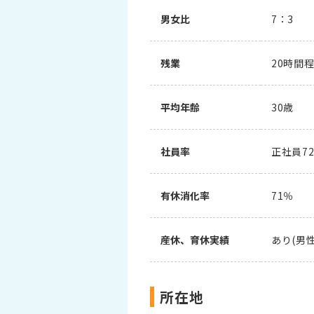
男女比
7：3
残業
20時間
平均年齢
30歳
社員率
正社員7
有休消化率
71％
産休、育休実績
あり(男
所在地