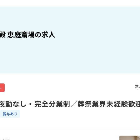
殿 恵庭斎場の求人
求
ー
夜勤なし・完全分業制／葬祭業界未経験歓
賞与あり