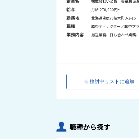
企業名
株式会社いとあ 香華殿 恵
給与
月給 270,000円～
勤務地
北海道恵庭市柏木町3-3-16
職種
葬祭ディレクター／葬祭プラ
業務内容
搬送業務、打ち合わせ業務
検討中リストに追加
職種から探す