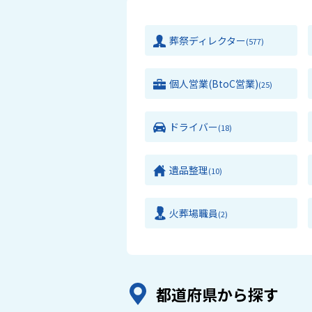
葬祭ディレクター
(577)
個人営業(BtoC営業)
(25)
ドライバー
(18)
遺品整理
(10)
火葬場職員
(2)
都道府県から探す