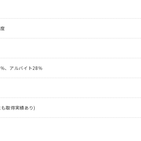
程度
2％、アルバイト28％
性も取得実績あり)