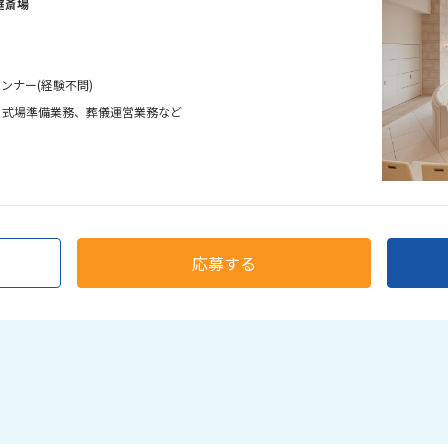
庭斎場
ンナー(経験不問)
、式場準備業務、葬儀運営業務など
応募する