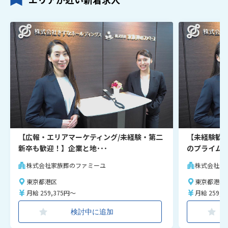
【広報・エリアマーケティング/未経験・第二
【未経験歓
新卒も歓迎！】企業と地･･･
のプライム情
株式会社家族葬のファミーユ
株式会社家
東京都港区
東京都港区
月給 259,375円～
月給 259,3
検討中に追加