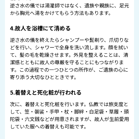
逆さ水の儀では湯灌師ではなく、遺族や親族に、足元
から胸元へ湯をかけてもらう方法もあります。
4.故人を浴槽にて清める
逆さ水の儀を終えたらシャンプーや髭剃り、爪切りな
どを行い、シャワーで全身を洗い流します。顔を拭い
て、髪の毛を乾燥させます。外見を整えることは、清
潔感とともに故人の尊厳を守ることにもつながりま
す。この過程での一つひとつの所作が、ご遺族の心に
寄り添う大切なひとときです。
5.着替えと死化粧が行われる
次に、着替えと死化粧を行います。仏教では旅支度と
して、笠・袈裟・手甲・杖・脚絆・白足袋・草履・頭
陀袋・六文銭などが用意されますが、故人が生前愛用
していた服への着替えも可能です。