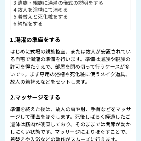
3.遺族・親族に湯灌の儀式の説明をする
4.故人を浴槽にて清める
5.着替えと死化粧をする
6.納棺をする
1.湯灌の準備をする
はじめに式場の親族控室、または故人が安置されてい
る自宅で湯灌の準備を行います。準備は遺族や親族の
許可を得たうえで、部屋を閉め切って行うケースが多
いです。まず専用の浴槽や死化粧に使うメイク道具、
故人の着替えなどをセットします。
2.マッサージをする
準備を終えた後は、故人の肩や肘、手首などをマッサ
ージして硬直をほぐします。死後しばらく経過したご
遺体は筋肉が硬直しており、そのままでは関節が動か
しにくい状態です。マッサージによりほぐすことで、
着替えや入浴などの動作がスムーズに行えます。