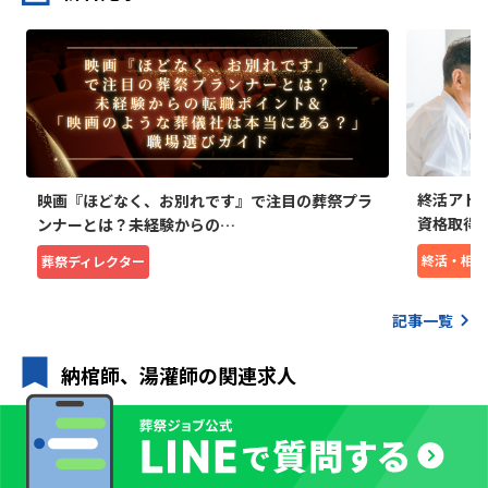
終活アド
映画『ほどなく、お別れです』で注目の葬祭プラ
資格取得
ンナーとは？未経験からの…
終活・相続
葬祭ディレクター
記事一覧
納棺師、湯灌師の関連求人