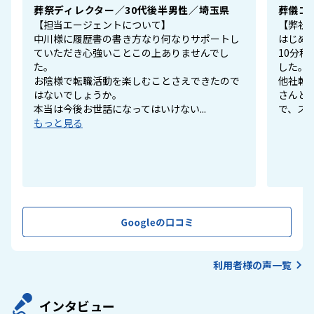
葬祭ディレクター／30代後半男性／埼玉県
葬儀コ
【担当エージェントについて】
【弊社
中川様に履歴書の書き方なり何なりサポートし
はじめ
ていただき心強いことこの上ありませんでし
10分
た。
した。
お陰様で転職活動を楽しむことさえできたので
他社転
はないでしょうか。
さんと
本当は今後お世話になってはいけない...
で、スム
もっと見る
利用者様の声一覧
インタビュー