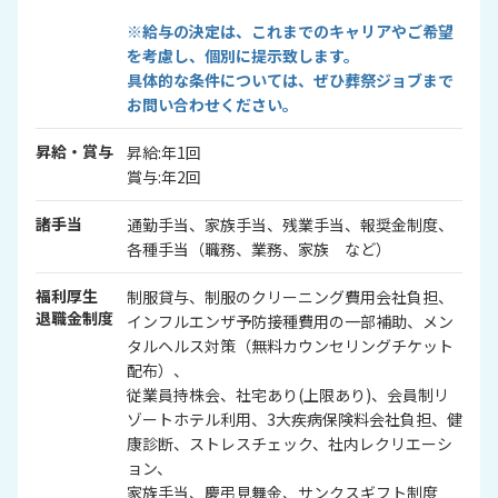
※給与の決定は、これまでのキャリアやご希望
を考慮し、個別に提示致します。
具体的な条件については、ぜひ葬祭ジョブまで
お問い合わせください。
昇給・賞与
昇給:年1回
賞与:年2回
諸手当
通勤手当、家族手当、残業手当、報奨金制度、
各種手当（職務、業務、家族 など）
福利厚生
制服貸与、制服のクリーニング費用会社負担、
退職金制度
インフルエンザ予防接種費用の一部補助、メン
タルヘルス対策（無料カウンセリングチケット
配布）、
従業員持株会、社宅あり(上限あり)、会員制リ
ゾートホテル利用、3大疾病保険料会社負担、健
康診断、ストレスチェック、社内レクリエーシ
ョン、
家族手当、慶弔見舞金、サンクスギフト制度