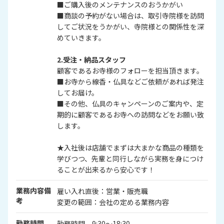
■ご購入後のメンテナンスのおうかがい
■商談の予約がない場合は、取引寺院様を訪問
してご状況をうかがい、寺院様との関係性を深
めていきます。
2.受注・納品スタッフ
顧客であるお寺様のフォローを担当頂きます。
■お寺から線香・仏具などご依頼があれば発注
してお届け。
■その他、仏具のキャンペーンのご案内や、定
期的に顧客であるお寺への訪問などをお願い致
します。
★入社後は店舗でまずは大まかな商品の種類を
学びつつ、先輩と同行しながら実務を身につけ
ることが出来るから安心です！
業務内容備
雇い入れ直後：営業・販売職
考
変更の範囲：会社の定める業務内容
勤務時間
勤務時間 9:30～18:30