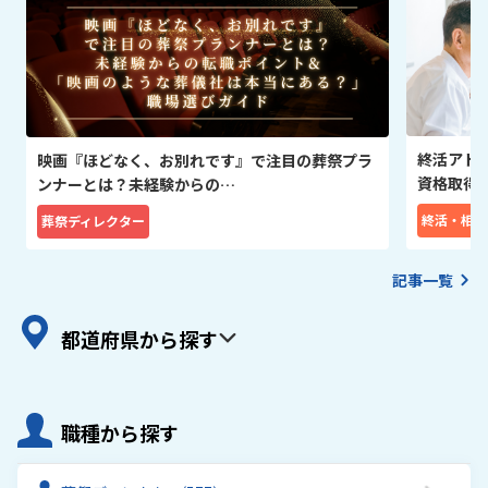
終活アド
映画『ほどなく、お別れです』で注目の葬祭プラ
資格取得
ンナーとは？未経験からの…
終活・相続
葬祭ディレクター
記事一覧
都道府県から探す
職種から探す