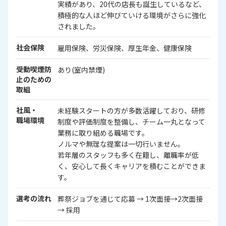
実績があり、20代の店長も誕生しているなど、
積極的な人ほど伸びていける環境がさらに強化
されました。
社会保険
雇用保険、労災保険、厚生年金、健康保険
受動喫煙防
あり(室内禁煙)
止のための
取組
社風・
未経験スタートの方が多数活躍しており、研修
職場環境
制度や評価制度を整備し、チーム一丸となって
業務に取り組める職場です。
ノルマや無理な提案は一切行いません。
若年層のスタッフも多く在籍し、離職率が低
く、安心して長くキャリアを積むことができま
す。
選考の流れ
葬祭ジョブを通じて応募 → 1次面接→2次面接
→ 採用