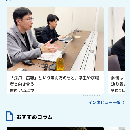
「採用＝広報」という考え方のもと、学生や求職
葬儀は“
者と向き合う…
辿り着い
株式会社金宝堂
株式会社金
2026.07.03
インタビュー一覧
おすすめコラム