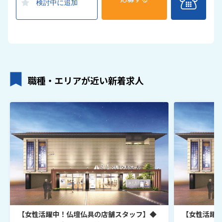
検討中に追加
職種・エリアが近い新着求人
【女性活躍中！仏壇仏具の店舗スタッフ】◆
【女性活躍