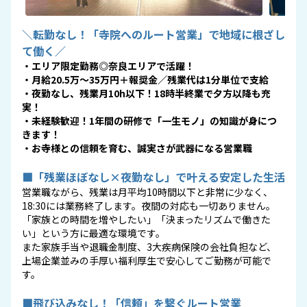
＼転勤なし！「寺院へのルート営業」で地域に根ざし
て働く／
・エリア限定勤務◎奈良エリアで活躍！
・月給20.5万〜35万円＋報奨金／残業代は1分単位で支給
・夜勤なし、残業月10h以下！18時半終業で夕方以降も充
実！
・未経験歓迎！1年間の研修で「一生モノ」の知識が身につ
きます！
・お寺様との信頼を育む、誠実さが武器になる営業職
■「残業ほぼなし×夜勤なし」で叶える安定した生活
営業職ながら、残業は月平均10時間以下と非常に少なく、
18:30には業務終了します。夜間の対応も一切ありません。
「家族との時間を増やしたい」「決まったリズムで働きた
い」という方に最適な環境です。
また家族手当や退職金制度、3大疾病保険の会社負担など、
上場企業並みの手厚い福利厚生で安心してご勤務が可能で
す。
■飛び込みなし！「信頼」を繋ぐルート営業