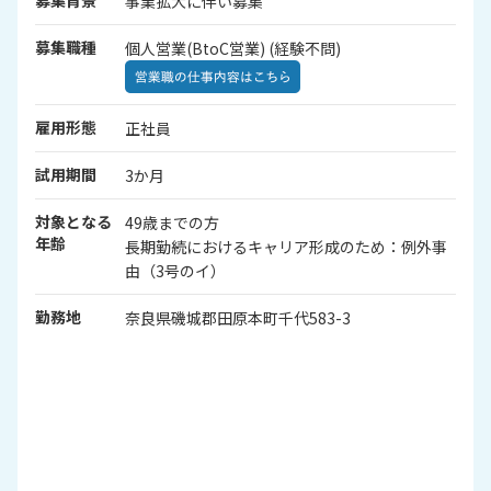
事業拡大に伴い募集
募集職種
個人営業(BtoC営業) (経験不問)
雇用形態
正社員
試用期間
3か月
対象となる
49歳までの方
年齢
長期勤続におけるキャリア形成のため：例外事
由（3号のイ）
勤務地
奈良県磯城郡田原本町千代583-3