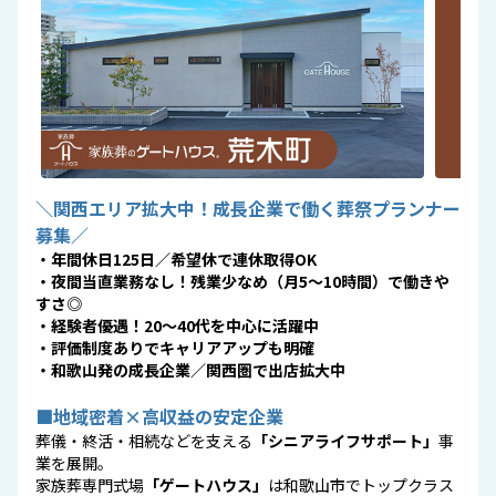
＼関西エリア拡大中！成長企業で働く葬祭プランナー
募集／
・年間休日125日／希望休で連休取得OK
・夜間当直業務なし！残業少なめ（月5～10時間）で働きや
すさ◎
・経験者優遇！20～40代を中心に活躍中
・評価制度ありでキャリアアップも明確
・和歌山発の成長企業／関西圏で出店拡大中
■地域密着×高収益の安定企業
葬儀・終活・相続などを支える
「シニアライフサポート」
事
業を展開。
家族葬専門式場
「ゲートハウス」
は和歌山市でトップクラス