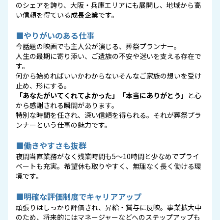
のシェアを誇り、大阪・兵庫エリアにも展開し、地域から高
い信頼を得ている成長企業です。
■やりがいのある仕事
今話題の映画でも主人公が演じる、葬祭プランナー。
人生の最期に寄り添い、ご遺族の不安や迷いを支える存在で
す。
何から始めればいいかわからない――そんなご家族の想いを受け
止め、形にする。
「あなたがいてくれてよかった」「本当にありがとう」
と心
から感謝される瞬間があります。
特別な時間を任され、深い信頼を得られる。それが葬祭プラ
ンナーという仕事の魅力です。
■働きやすさも抜群
夜間当直業務がなく残業時間も5～10時間と少なめでプライ
ベートも充実。希望休も取りやすく、無理なく長く働ける環
境です。
■明確な評価制度でキャリアアップ
頑張りはしっかり評価され、昇給・賞与に反映。事業拡大中
のため、将来的にはマネージャーなどへのステップアップも