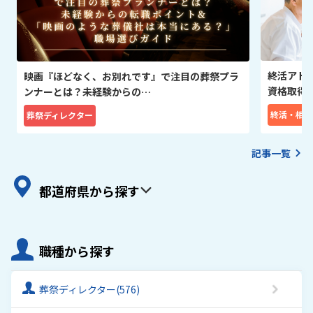
終活アド
映画『ほどなく、お別れです』で注目の葬祭プラ
資格取得
ンナーとは？未経験からの…
終活・相続
葬祭ディレクター
記事一覧
都道府県から探す
職種から探す
葬祭ディレクター
(576)