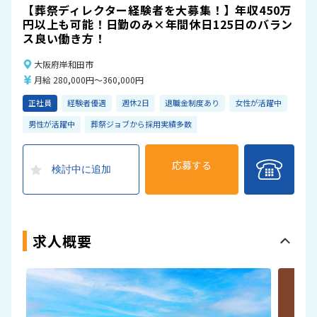
【葬祭ディレクター経験者を大募集！】年収450万
円以上も可能！日勤のみ×年間休日125日のバラン
ス良い働き方！
大阪府岸和田市
月給 280,000円～360,000円
正社員
経験者優遇
週休2日
退職金制度あり
女性が活躍中
男性が活躍中
葬祭ジョブから採用実績多数
応募する
検討中に追加
求人概要