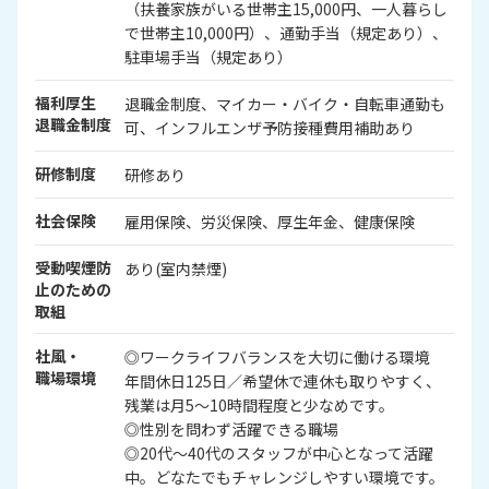
（扶養家族がいる世帯主15,000円、一人暮らし
で世帯主10,000円）、通勤手当（規定あり）、
駐車場手当（規定あり）
福利厚生
退職金制度、マイカー・バイク・自転車通勤も
退職金制度
可、インフルエンザ予防接種費用補助あり
研修制度
研修あり
社会保険
雇用保険、労災保険、厚生年金、健康保険
受動喫煙防
あり(室内禁煙)
止のための
取組
社風・
◎ワークライフバランスを大切に働ける環境
職場環境
年間休日125日／希望休で連休も取りやすく、
残業は月5～10時間程度と少なめです。
◎性別を問わず活躍できる職場
◎20代～40代のスタッフが中心となって活躍
中。どなたでもチャレンジしやすい環境です。