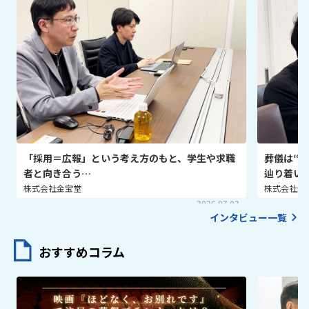
「採用＝広報」という考え方のもと、学生や求職
葬儀は“
者と向き合う…
辿り着い
株式会社金宝堂
株式会社金
2026.07.03
インタビュー一覧
おすすめコラム