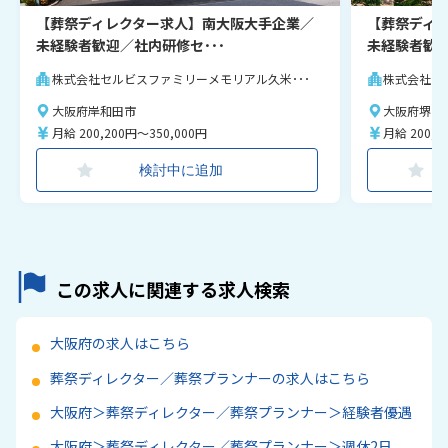
【葬祭ディレクター求人】南大阪大手企業／
【葬祭ディ
未経験者歓迎／社内研修セ･･･
未経験者歓迎
株式会社セルビスファミリーメモリアル久米･･･
株式会社セ
大阪府岸和田市
大阪府堺市
月給 200,200円～350,000円
月給 200,2
検討中に追加
この求人に関連する求人検索
大阪府の求人はこちら
葬祭ディレクター／葬祭プランナーの求人はこちら
大阪府＞葬祭ディレクター／葬祭プランナー＞経験者優遇
大阪府＞葬祭ディレクター／葬祭プランナー＞週休2日