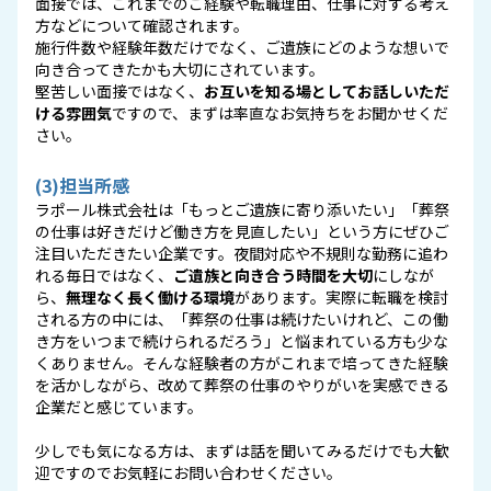
面接では、これまでのご経験や転職理由、仕事に対する考え
方などについて確認されます。
施行件数や経験年数だけでなく、ご遺族にどのような想いで
向き合ってきたかも大切にされています。
堅苦しい面接ではなく、
お互いを知る場としてお話しいただ
ける雰囲気
ですので、まずは率直なお気持ちをお聞かせくだ
さい。
(3)担当所感
ラポール株式会社は「もっとご遺族に寄り添いたい」「葬祭
の仕事は好きだけど働き方を見直したい」という方にぜひご
注目いただきたい企業です。夜間対応や不規則な勤務に追わ
れる毎日ではなく、
ご遺族と向き合う時間を大切
にしなが
ら、
無理なく長く働ける環境
があります。実際に転職を検討
される方の中には、「葬祭の仕事は続けたいけれど、この働
き方をいつまで続けられるだろう」と悩まれている方も少な
くありません。そんな経験者の方がこれまで培ってきた経験
を活かしながら、改めて葬祭の仕事のやりがいを実感できる
企業だと感じています。
少しでも気になる方は、まずは話を聞いてみるだけでも大歓
迎ですのでお気軽にお問い合わせください。