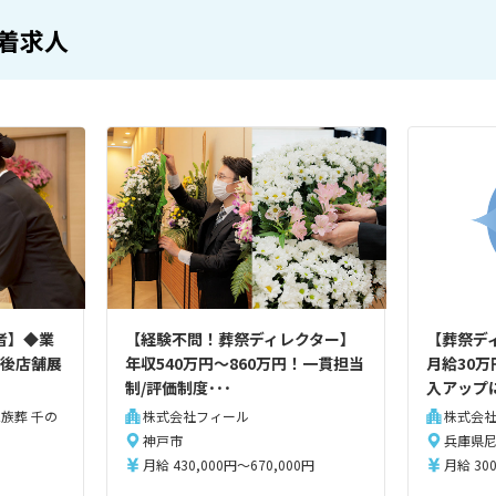
着求人
者】◆業
【経験不問！葬祭ディレクター】
【葬祭デ
今後店舗展
年収540万円～860万円！一貫担当
月給30
制/評価制度･･･
入アップに
族葬 千の
株式会社フィール
株式会
神戸市
兵庫県
月給 430,000円～670,000円
月給 300