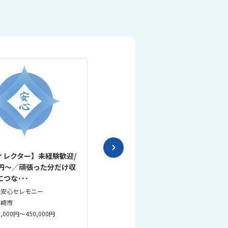
ィレクター】未経験歓迎/
【葬祭ディレクター経験者】◆業
万円～／頑張った分だけ収
績好調！夜間対応なし/今後店舗展
つな･･･
開を予定し、経験･･･
社安心セレモニー
株式会社天光社 自由な家族葬 千の
風 尼崎中央ホール
尼崎市
兵庫県尼崎市
,000円～450,000円
月給 4,472,000円～