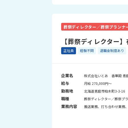
葬祭ディレクター／葬祭プランナ
【葬祭ディレクター】
正社員
経験不問
退職金制度あり
企業名
株式会社いとあ 香華殿 恵
給与
月給 270,000円～
勤務地
北海道恵庭市柏木町3-3-16
職種
葬祭ディレクター／葬祭プラ
業務内容
搬送業務、打ち合わせ業務