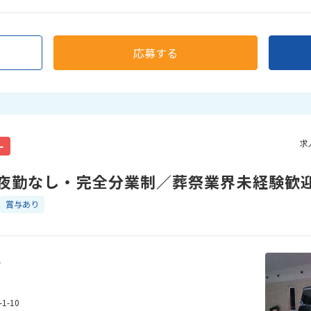
応募する
求
ー
夜勤なし・完全分業制／葬祭業界未経験歓
賞与あり
ア
-10