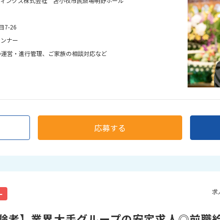
ディングス株式会社 苫小牧市民斎場明野ホール
7-26
ランナー
の運営・進行管理、ご家族の相談対応など
応募する
求
ー
験者】業界大手グループの安定求人◎前職