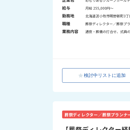
めもりあるグループホール
給与
月給 255,000円～
勤務地
北海道苫小牧市明野新町3丁目
職種
葬祭ディレクター／葬祭プ
業務内容
通夜・葬儀の打合せ、式典
検討中リストに追加
葬祭ディレクター／葬祭プランナ
【葬祭ディレクター経