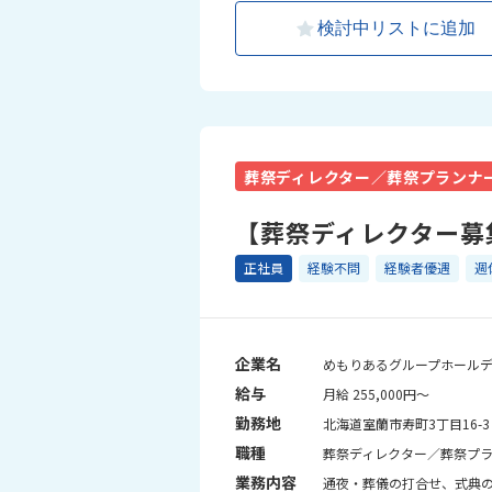
検討中リストに追加
葬祭ディレクター／葬祭プランナ
【葬祭ディレクター募
正社員
経験不問
経験者優遇
週
企業名
めもりあるグループホール
給与
月給 255,000円～
勤務地
北海道室蘭市寿町3丁目16-3
職種
葬祭ディレクター／葬祭プ
業務内容
通夜・葬儀の打合せ、式典