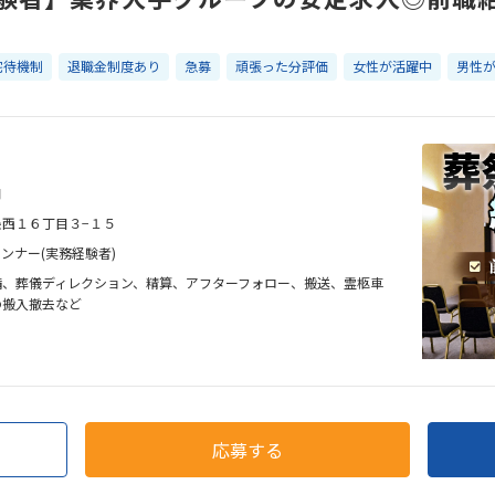
宅待機制
退職金制度あり
急募
頑張った分評価
女性が活躍中
男性
円
西１６丁目３−１５
ンナー(実務経験者)
備、葬儀ディレクション、精算、アフターフォロー、搬送、霊柩車
の搬入撤去など
応募する