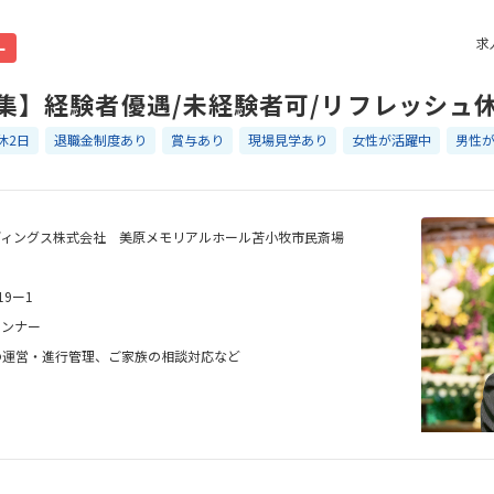
求
ー
集】経験者優遇/未経験者可/リフレッシュ
休2日
退職金制度あり
賞与あり
現場見学あり
女性が活躍中
男性
ディングス株式会社 美原メモリアルホール苫小牧市民斎場
9ー1
ランナー
の運営・進行管理、ご家族の相談対応など