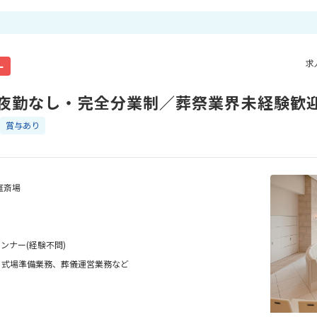
求
ー
夜勤なし・完全分業制／葬祭業界未経験歓
賞与あり
庭斎場
ンナー(経験不問)
、式場準備業務、葬儀運営業務など