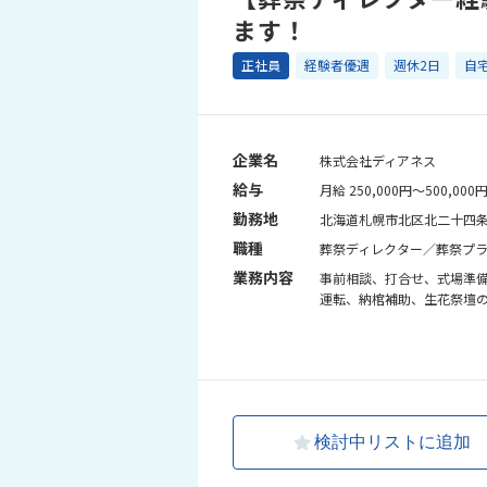
ます！
正社員
経験者優遇
週休2日
自
企業名
株式会社ディアネス
給与
月給 250,000円～500,000
勤務地
北海道札幌市北区北二十四条
職種
葬祭ディレクター／葬祭プラ
業務内容
事前相談、打合せ、式場準
運転、納棺補助、生花祭壇
検討中リストに追加