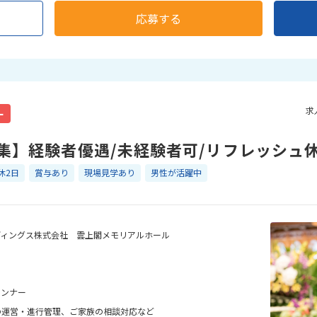
応募する
求
ー
集】経験者優遇/未経験者可/リフレッシュ
休2日
賞与あり
現場見学あり
男性が活躍中
ディングス株式会社 雲上閣メモリアルホール
ランナー
の運営・進行管理、ご家族の相談対応など