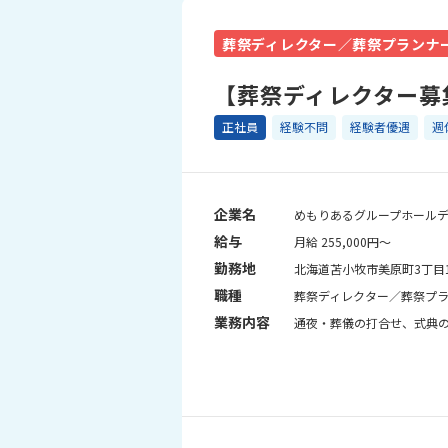
葬祭ディレクター／葬祭プランナ
【葬祭ディレクター募
正社員
経験不問
経験者優遇
週
企業名
めもりあるグループホール
給与
月給 255,000円～
勤務地
北海道苫小牧市美原町3丁目1
職種
葬祭ディレクター／葬祭プ
業務内容
通夜・葬儀の打合せ、式典