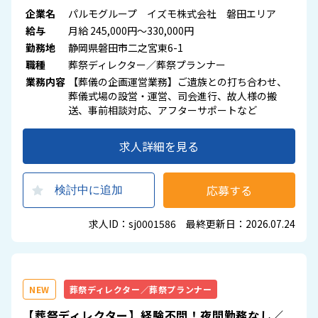
企業名
パルモグループ イズモ株式会社 磐田エリア
給与
月給 245,000円～330,000円
勤務地
静岡県磐田市二之宮東6-1
職種
葬祭ディレクター／葬祭プランナー
業務内容
【葬儀の企画運営業務】ご遺族との打ち合わせ、
葬儀式場の設営・運営、司会進行、故人様の搬
送、事前相談対応、アフターサポートなど
求人詳細を見る
応募する
検討中に追加
求人ID：sj0001586 最終更新日：2026.07.24
NEW
葬祭ディレクター／葬祭プランナー
【葬祭ディレクター】経験不問！夜間勤務なし／