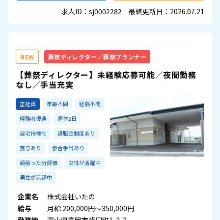
求人ID：sj0002282 最終更新日：2026.07.21
NEW
葬祭ディレクター／葬祭プランナー
【葬祭ディレクター】未経験応募可能／夜間勤務
なし／手当充実
正社員
年齢不問
経験不問
経験者優遇
週休2日
自宅待機制
退職金制度あり
賞与あり
歩合手当あり
頑張った分評価
女性が活躍中
男性が活躍中
企業名
株式会社いたの
給与
月給 200,000円～350,000円