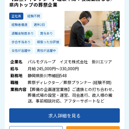
県内トップの葬祭企業
正社員
経験不問
経験者優遇
週休2日
退職金制度あり
賞与あり
歩合手当あり
頑張った分評価
女性が活躍中
男性が活躍中
企業名
パルモグループ イズモ株式会社 掛川エリア
給与
月給 245,000円～330,000円
勤務地
静岡県掛川市細田548
職種
葬祭ディレクター／葬祭プランナー (経験不問)
業務内容
【葬儀の企画運営業務】ご遺族との打ち合わせ、
葬儀式場の設営・運営、司会進行、故人様の搬
送、事前相談対応、アフターサポートなど
求人詳細を見る