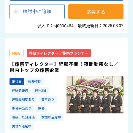
応募する
検討中に追加
求人ID：sj0000484 最終更新日：2026.08.03
NEW
葬祭ディレクター／葬祭プランナー
【葬祭ディレクター】経験不問！夜間勤務なし／
県内トップの葬祭企業
正社員
経験不問
経験者優遇
週休2日
退職金制度あり
賞与あり
歩合手当あり
急募
頑張った分評価
女性が活躍中
男性が活躍中