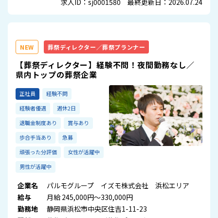
求人ID：sj0001580 最終更新日：2026.07.24
NEW
葬祭ディレクター／葬祭プランナー
【葬祭ディレクター】経験不問！夜間勤務なし／
県内トップの葬祭企業
正社員
経験不問
経験者優遇
週休2日
退職金制度あり
賞与あり
歩合手当あり
急募
頑張った分評価
女性が活躍中
男性が活躍中
企業名
パルモグループ イズモ株式会社 浜松エリア
給与
月給 245,000円～330,000円
勤務地
静岡県浜松市中央区住吉1-11-23