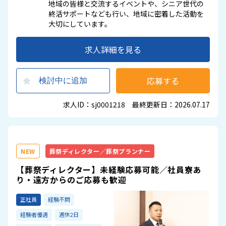
地域の皆様と交流するイベントや、シニア世代の
終活サポートなども行い、地域に密着した活動を
大切にしています。
求人詳細を見る
応募する
検討中に追加
求人ID：sj0001218 最終更新日：2026.07.17
NEW
葬祭ディレクター／葬祭プランナー
【葬祭ディレクター】未経験応募可能／社員寮あ
り・遠方からのご応募も歓迎
正社員
経験不問
経験者優遇
週休2日