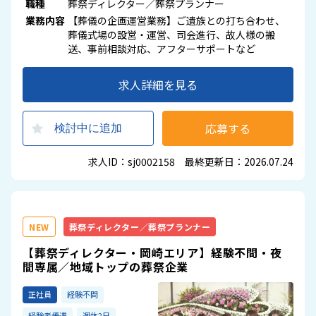
職種
葬祭ディレクター／葬祭プランナー
業務内容
【葬儀の企画運営業務】ご遺族との打ち合わせ、
葬儀式場の設営・運営、司会進行、故人様の搬
送、事前相談対応、アフターサポートなど
求人詳細を見る
応募する
検討中に追加
求人ID：sj0002158 最終更新日：2026.07.24
NEW
葬祭ディレクター／葬祭プランナー
【葬祭ディレクター・岡崎エリア】経験不問・夜
間専属／地域トップの葬祭企業
正社員
経験不問
経験者優遇
週休2日