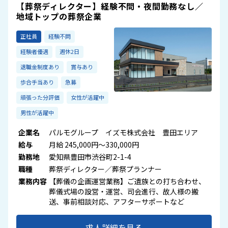
【葬祭ディレクター】経験不問・夜間勤務なし／
地域トップの葬祭企業
正社員
経験不問
経験者優遇
週休2日
退職金制度あり
賞与あり
歩合手当あり
急募
頑張った分評価
女性が活躍中
男性が活躍中
企業名
パルモグループ イズモ株式会社 豊田エリア
給与
月給 245,000円～330,000円
勤務地
愛知県豊田市渋谷町2-1-4
職種
葬祭ディレクター／葬祭プランナー
業務内容
【葬儀の企画運営業務】ご遺族との打ち合わせ、
葬儀式場の設営・運営、司会進行、故人様の搬
送、事前相談対応、アフターサポートなど
求人詳細を見る