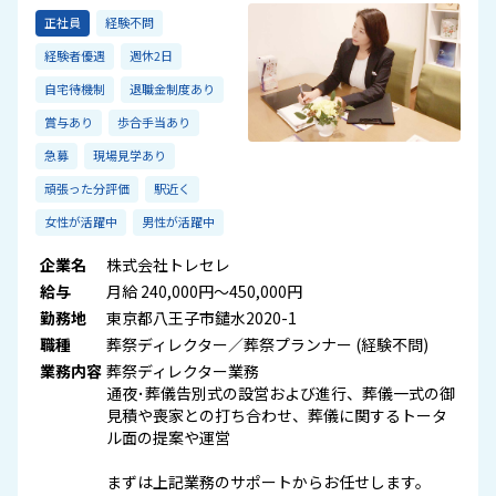
正社員
経験不問
経験者優遇
週休2日
自宅待機制
退職金制度あり
賞与あり
歩合手当あり
急募
現場見学あり
頑張った分評価
駅近く
女性が活躍中
男性が活躍中
企業名
株式会社トレセレ
給与
月給 240,000円～450,000円
勤務地
東京都八王子市鑓水2020-1
職種
葬祭ディレクター／葬祭プランナー (経験不問)
業務内容
葬祭ディレクター業務
通夜･葬儀告別式の設営および進行、葬儀一式の御
見積や喪家との打ち合わせ、葬儀に関するトータ
ル面の提案や運営
まずは上記業務のサポートからお任せします。