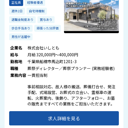
正社員
経験者優遇
週休2日
自宅待機制
退職金制度あり
賞与あり
歩合手当あり
頑張った分評価
男性が活躍中
企業名
株式会社いしとも
給与
月給 320,000円～400,000円
勤務地
千葉県船橋市馬込町1201-3
職種
葬祭ディレクター／葬祭プランナー (実務経験者)
業務内容
一貫担当制
事前相談対応、故人様の搬送、葬儀打合せ、発注
手配、式場設営、お葬式の立会い、霊柩車の運
転、火葬案内、後飾り、アフターフォロー、お墓
の販売まですべての業務をご担当いただきます。
求人詳細を見る