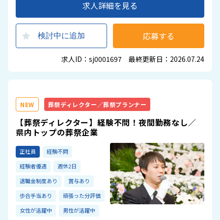
求人詳細を見る
応募する
検討中に追加
求人ID：sj0001697 最終更新日：2026.07.24
NEW
葬祭ディレクター／葬祭プランナー
【葬祭ディレクター】経験不問！夜間勤務なし／
県内トップの葬祭企業
正社員
経験不問
経験者優遇
週休2日
退職金制度あり
賞与あり
歩合手当あり
頑張った分評価
女性が活躍中
男性が活躍中