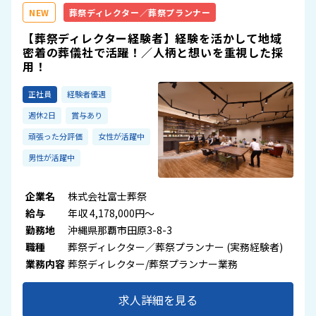
NEW
葬祭ディレクター／葬祭プランナー
【葬祭ディレクター経験者】経験を活かして地域
密着の葬儀社で活躍！／人柄と想いを重視した採
用！
正社員
経験者優遇
週休2日
賞与あり
頑張った分評価
女性が活躍中
男性が活躍中
企業名
株式会社富士葬祭
給与
年収 4,178,000円～
勤務地
沖縄県那覇市田原3-8-3
職種
葬祭ディレクター／葬祭プランナー (実務経験者)
業務内容
葬祭ディレクター/葬祭プランナー業務
求人詳細を見る