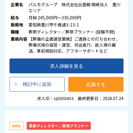
企業名
パルモグループ 株式会社出雲殿 岡崎法人 豊川
エリア
給与
月給 245,000円～330,000円
勤務地
愛知県豊川市千歳通3-13-1
職種
葬祭ディレクター／葬祭プランナー (経験不問)
業務内容
【葬儀の企画運営業務】ご遺族との打ち合わせ、
葬儀式場の設営・運営、司会進行、故人様の搬
送、事前相談対応、アフターサポートなど
求人詳細を見る
応募する
検討中に追加
求人ID：sj0000403 最終更新日：2026.07.24
NEW
葬祭ディレクター／葬祭プランナー