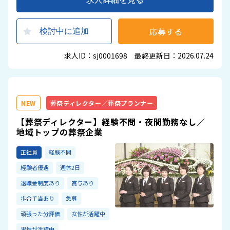
応募する
検討中に追加
求人ID：sj0001698 最終更新日：2026.07.24
NEW
葬祭ディレクター／葬祭プランナー
【葬祭ディレクター】経験不問・夜間勤務なし／
地域トップの葬祭企業
正社員
経験不問
経験者優遇
週休2日
退職金制度あり
賞与あり
歩合手当あり
急募
頑張った分評価
女性が活躍中
男性が活躍中