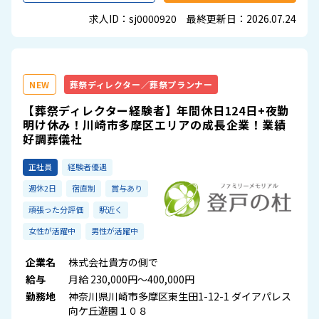
求人ID：sj0000920 最終更新日：2026.07.24
NEW
葬祭ディレクター／葬祭プランナー
【葬祭ディレクター経験者】年間休日124日+夜勤
明け休み！川崎市多摩区エリアの成長企業！業績
好調葬儀社
正社員
経験者優遇
週休2日
宿直制
賞与あり
頑張った分評価
駅近く
女性が活躍中
男性が活躍中
企業名
株式会社貴方の側で
給与
月給 230,000円～400,000円
勤務地
神奈川県川崎市多摩区東生田1-12-1 ダイアパレス
向ケ丘遊園１０８