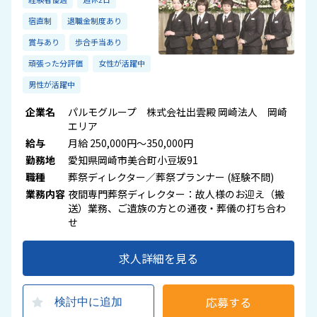
宿直制
退職金制度あり
賞与あり
歩合手当あり
頑張った分評価
女性が活躍中
男性が活躍中
企業名
パルモグループ 株式会社出雲殿 岡崎法人 岡崎
エリア
給与
月給 250,000円～350,000円
勤務地
愛知県岡崎市美合町小豆坂91
職種
葬祭ディレクター／葬祭プランナー (経験不問)
業務内容
夜間専門葬祭ディレクター：故人様のお迎え（搬
送）業務、ご遺族の方との通夜・葬儀の打ち合わ
せ
求人詳細を見る
応募する
検討中に追加