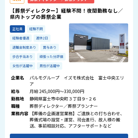
【葬祭ディレクター】経験不問！夜間勤務なし／
県内トップの葬祭企業
正社員
経験不問
経験者優遇
週休2日
退職金制度あり
賞与あり
歩合手当あり
頑張った分評価
女性が活躍中
男性が活躍中
企業名
パルモグループ イズモ株式会社 富士中央エリ
ア
給与
月給 245,000円～330,000円
勤務地
静岡県富士市中央町３丁目９−２６
職種
葬祭ディレクター／葬祭プランナー
業務内容
【葬儀の企画運営業務】ご遺族との打ち合わせ、
葬儀式場の設営・運営、司会進行、故人様の搬
送、事前相談対応、アフターサポートなど