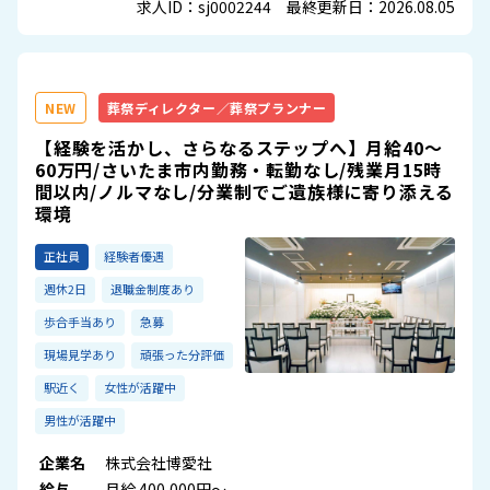
求人ID：sj0002244 最終更新日：2026.08.05
NEW
葬祭ディレクター／葬祭プランナー
【経験を活かし、さらなるステップへ】月給40〜
60万円/さいたま市内勤務・転勤なし/残業月15時
間以内/ノルマなし/分業制でご遺族様に寄り添える
環境
正社員
経験者優遇
週休2日
退職金制度あり
歩合手当あり
急募
現場見学あり
頑張った分評価
駅近く
女性が活躍中
男性が活躍中
企業名
株式会社博愛社
給与
月給 400,000円～