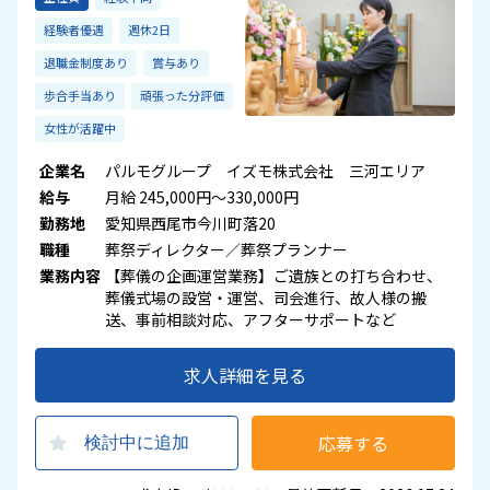
経験者優遇
週休2日
退職金制度あり
賞与あり
歩合手当あり
頑張った分評価
女性が活躍中
企業名
パルモグループ イズモ株式会社 三河エリア
給与
月給 245,000円～330,000円
勤務地
愛知県西尾市今川町落20
職種
葬祭ディレクター／葬祭プランナー
業務内容
【葬儀の企画運営業務】ご遺族との打ち合わせ、
葬儀式場の設営・運営、司会進行、故人様の搬
送、事前相談対応、アフターサポートなど
求人詳細を見る
応募する
検討中に追加