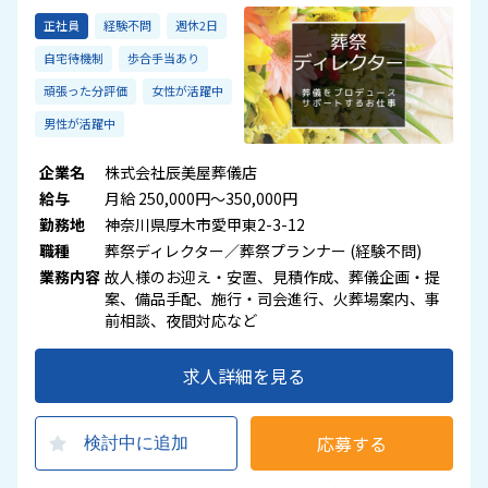
正社員
経験不問
週休2日
自宅待機制
歩合手当あり
頑張った分評価
女性が活躍中
男性が活躍中
企業名
株式会社辰美屋葬儀店
給与
月給 250,000円～350,000円
勤務地
神奈川県厚木市愛甲東2-3-12
職種
葬祭ディレクター／葬祭プランナー (経験不問)
業務内容
故人様のお迎え・安置、見積作成、葬儀企画・提
案、備品手配、施行・司会進行、火葬場案内、事
前相談、夜間対応など
求人詳細を見る
応募する
検討中に追加