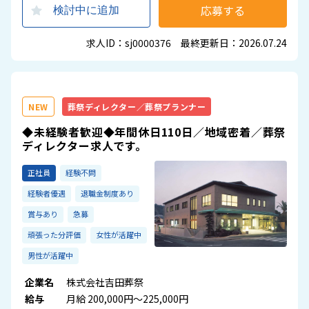
応募する
検討中に追加
求人ID：sj0000376 最終更新日：2026.07.24
NEW
葬祭ディレクター／葬祭プランナー
◆未経験者歓迎◆年間休日110日／地域密着／葬祭
ディレクター求人です。
正社員
経験不問
経験者優遇
退職金制度あり
賞与あり
急募
頑張った分評価
女性が活躍中
男性が活躍中
企業名
株式会社吉田葬祭
給与
月給 200,000円～225,000円