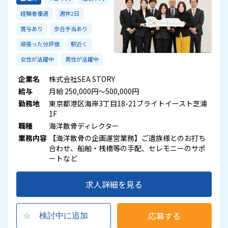
経験者優遇
週休2日
賞与あり
歩合手当あり
頑張った分評価
駅近く
女性が活躍中
男性が活躍中
企業名
株式会社SEA STORY
給与
月給 250,000円～500,000円
勤務地
東京都港区海岸3丁目18-21ブライトイースト芝浦
1F
職種
海洋散骨ディレクター
業務内容
【海洋散骨の企画運営業務】ご遺族様とのお打ち
合わせ、船舶・桟橋等の手配、セレモニーのサポ
ートなど
求人詳細を見る
応募する
検討中に追加