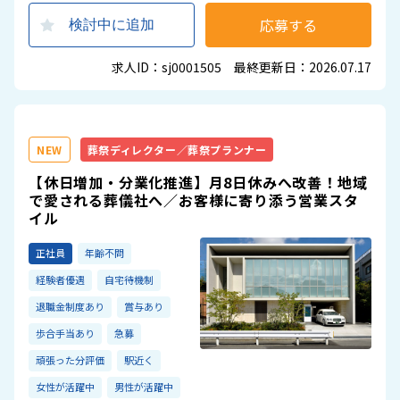
応募する
検討中に追加
求人ID：sj0001505 最終更新日：2026.07.17
NEW
葬祭ディレクター／葬祭プランナー
【休日増加・分業化推進】月8日休みへ改善！地域
で愛される葬儀社へ／お客様に寄り添う営業スタ
イル
正社員
年齢不問
経験者優遇
自宅待機制
退職金制度あり
賞与あり
歩合手当あり
急募
頑張った分評価
駅近く
女性が活躍中
男性が活躍中