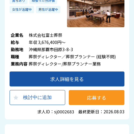
賞与あり
頑張った分評価
女性が活躍中
男性が活躍中
企業名
株式会社富士葬祭
給与
年収 3,676,400円～
勤務地
沖縄県那覇市田原3-8-3
職種
葬祭ディレクター／葬祭プランナー (経験不問)
業務内容
葬祭ディレクター/葬祭プランナー業務
求人詳細を見る
応募する
検討中に追加
求人ID：sj0002683 最終更新日：2026.08.03