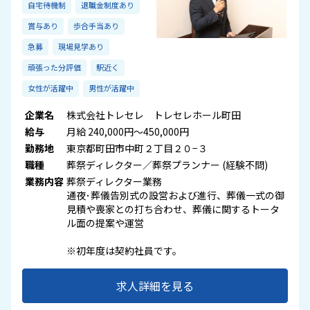
自宅待機制
退職金制度あり
賞与あり
歩合手当あり
急募
現場見学あり
頑張った分評価
駅近く
女性が活躍中
男性が活躍中
企業名
株式会社トレセレ トレセレホール町田
給与
月給 240,000円～450,000円
勤務地
東京都町田市中町２丁目２０−３
職種
葬祭ディレクター／葬祭プランナー (経験不問)
業務内容
葬祭ディレクター業務
通夜･葬儀告別式の設営および進行、葬儀一式の御
見積や喪家との打ち合わせ、葬儀に関するトータ
ル面の提案や運営
※初年度は契約社員です。
求人詳細を見る