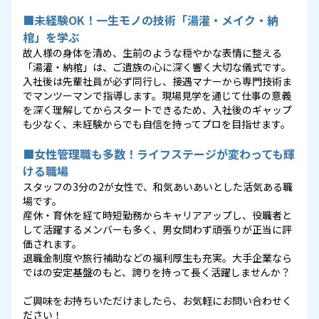
■未経験OK！一生モノの技術「湯灌・メイク・納
棺」を学ぶ
故人様の身体を清め、生前のような穏やかな表情に整える
「湯灌・納棺」は、ご遺族の心に深く響く大切な儀式です。
入社後は先輩社員が必ず同行し、接遇マナーから専門技術ま
でマンツーマンで指導します。現場見学を通じて仕事の意義
を深く理解してからスタートできるため、入社後のギャップ
も少なく、未経験からでも自信を持ってプロを目指せます。
■女性管理職も多数！ライフステージが変わっても輝
ける職場
スタッフの3分の2が女性で、和気あいあいとした活気ある職
場です。
産休・育休を経て時短勤務からキャリアアップし、役職者と
して活躍するメンバーも多く、男女問わず頑張りが正当に評
価されます。
退職金制度や旅行補助などの福利厚生も充実。大手企業なら
ではの安定基盤のもと、誇りを持って長く活躍しませんか？
ご興味をお持ちいただけましたら、お気軽にお問い合わせく
ださい！