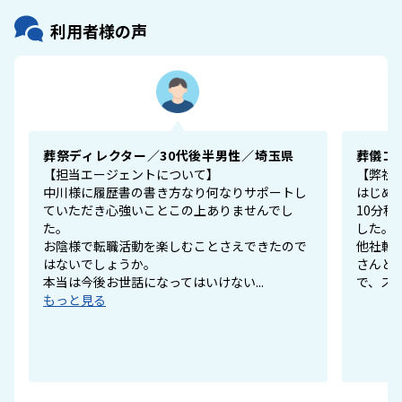
利用者様の声
葬祭ディレクター／30代後半男性／埼玉県
葬儀コ
【担当エージェントについて】
【弊社
中川様に履歴書の書き方なり何なりサポートし
はじめ
ていただき心強いことこの上ありませんでし
10分
た。
した。
お陰様で転職活動を楽しむことさえできたので
他社転
はないでしょうか。
さんと
本当は今後お世話になってはいけない...
で、スム
もっと見る