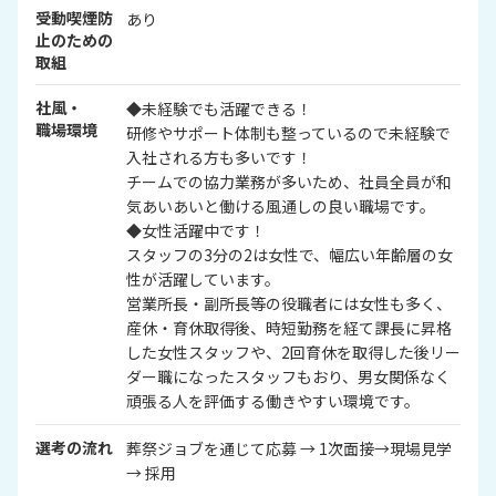
受動喫煙防
あり
止のための
取組
社風・
◆未経験でも活躍できる！
職場環境
研修やサポート体制も整っているので未経験で
入社される方も多いです！
チームでの協力業務が多いため、社員全員が和
気あいあいと働ける風通しの良い職場です。
◆女性活躍中です！
スタッフの3分の2は女性で、幅広い年齢層の女
性が活躍しています。
営業所長・副所長等の役職者には女性も多く、
産休・育休取得後、時短勤務を経て課長に昇格
した女性スタッフや、2回育休を取得した後リー
ダー職になったスタッフもおり、男女関係なく
頑張る人を評価する働きやすい環境です。
選考の流れ
葬祭ジョブを通じて応募 → 1次面接→現場見学
→ 採用