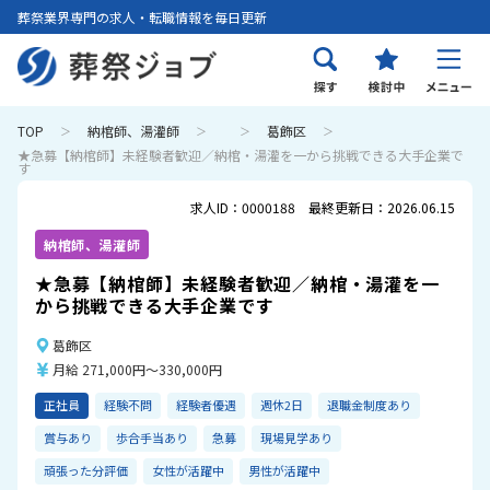
葬祭業界専門の求人・転職情報を毎日更新
TOP
納棺師、湯灌師
葛飾区
★急募【納棺師】未経験者歓迎／納棺・湯灌を一から挑戦できる大手企業で
す
求人ID：0000188 最終更新日：2026.06.15
納棺師、湯灌師
★急募【納棺師】未経験者歓迎／納棺・湯灌を一
から挑戦できる大手企業です
葛飾区
月給 271,000円～330,000円
正社員
経験不問
経験者優遇
週休2日
退職金制度あり
賞与あり
歩合手当あり
急募
現場見学あり
頑張った分評価
女性が活躍中
男性が活躍中