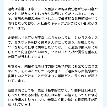
選考は非常に丁寧で、一次面接では現場責任者が仕事内容や
シフト、給与などをしっかり説明してくださいます。その
後、実際の納棺現場を見学した上で最終的な意思確認を行う
流れとなっており、入社後のギャップが起きにくい配慮がさ
れています。
企業側も「お互いが不幸にならないように」というスタンス
で、ミスマッチを防ぐ選考を大切にしており、経験よりも
**「なぜこの仕事に挑戦したいのか」「ご遺族や故人様に対
してどう向き合いたいのか」**といった人柄や覚悟を重視し
た採用が行われています。
もちろん、納棺の仕事は体力的にも精神的にも楽ではありま
せんが、そのぶんやりがいも大きく、ご遺族から直接感謝の
言葉をいただけることが何よりの報酬だと、多くの方が話さ
れています。
勤務環境としても、夜勤は基本的になく、年間休日114日と
しっかり休める体制。頑張りは昇給・昇格でしっかり評価さ
れる仕組みも整っており、無理なく長く働ける職場環境が用
意されています。