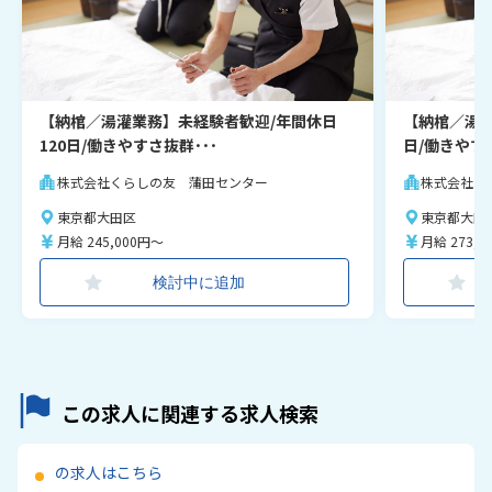
【納棺／湯灌業務】未経験者歓迎/年間休日
【納棺／湯灌
120日/働きやすさ抜群･･･
日/働きやす
株式会社くらしの友 蒲田センター
株式会社く
東京都大田区
東京都大田
月給 245,000円～
月給 273,0
検討中に追加
この求人に関連する求人検索
の求人はこちら