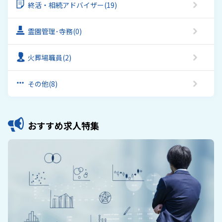
終活・相続アドバイザー
(19)
霊園管理･寺務
(0)
火葬場職員
(2)
その他
(8)
おすすめ求人特集