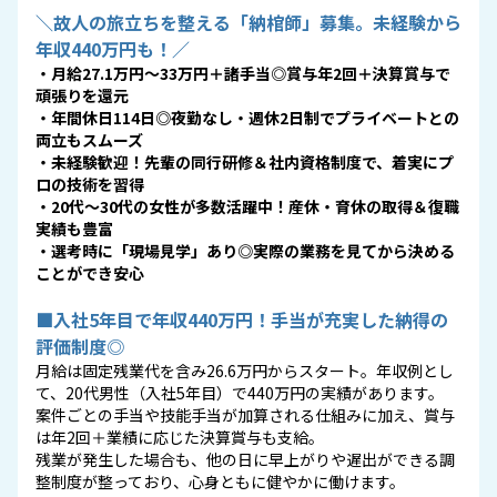
＼故人の旅立ちを整える「納棺師」募集。未経験から
年収440万円も！／
・月給27.1万円～33万円＋諸手当◎賞与年2回＋決算賞与で
頑張りを還元
・年間休日114日◎夜勤なし・週休2日制でプライベートとの
両立もスムーズ
・未経験歓迎！先輩の同行研修＆社内資格制度で、着実にプ
ロの技術を習得
・20代〜30代の女性が多数活躍中！産休・育休の取得＆復職
実績も豊富
・選考時に「現場見学」あり◎実際の業務を見てから決める
ことができ安心
■入社5年目で年収440万円！手当が充実した納得の
評価制度◎
月給は固定残業代を含み26.6万円からスタート。年収例とし
て、20代男性（入社5年目）で440万円の実績があります。
案件ごとの手当や技能手当が加算される仕組みに加え、賞与
は年2回＋業績に応じた決算賞与も支給。
残業が発生した場合も、他の日に早上がりや遅出ができる調
整制度が整っており、心身ともに健やかに働けます。