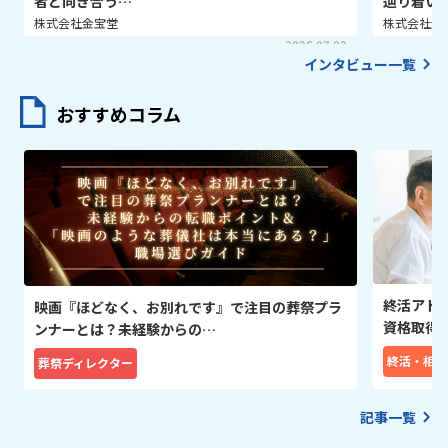
者と向き合う…
辿り着い
株式会社金宝堂
株式会社金
2026.07.03
インタビュー一覧
おすすめコラム
終活アド
映画『ほどなく、お別れです』で注目の葬祭プラ
資格取得
ンナーとは？未経験からの…
終活・相続
葬祭ディレクター
記事一覧