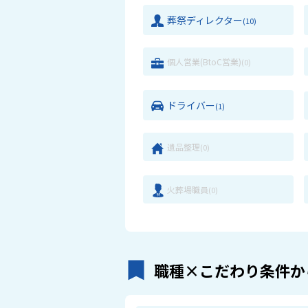
葬祭ディレクター
(10)
個人営業(BtoC営業)
(0)
ドライバー
(1)
遺品整理
(0)
火葬場職員
(0)
職種×こだわり条件か