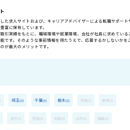
ト
化した求人サイトおよび、キャリアアドバイザーによる転職サポート
を豊富に保有しています。
お取引実績をもとに、職場環境や就業環境、会社が社員に求めている
可能です。そのような事前情報を得たうえで、応募するかしないかを
いのが最大のメリットです。
埼玉
千葉
栃木
茨城
群馬
)
(3)
(3)
(1)
(0)
(0)
岩手
宮城
秋田
山形
福島
(0)
(0)
(0)
(0)
(0)