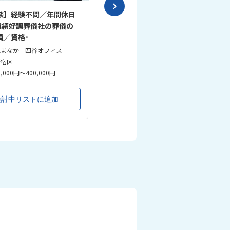
談】経験不問／年間休日
【葬祭ディレクター】経験不問！
！業績好調葬儀社の葬儀の
夜間勤務なし／県内トップの葬祭
員／資格･
企業
社まなか 四谷オフィス
パルモグループ 株式会社出雲殿 岡
崎法人 豊川エリア
新宿区
愛知県豊川市
,000円～400,000円
月給 245,000円～330,000円
検討中リストに追加
検討中リストに追加