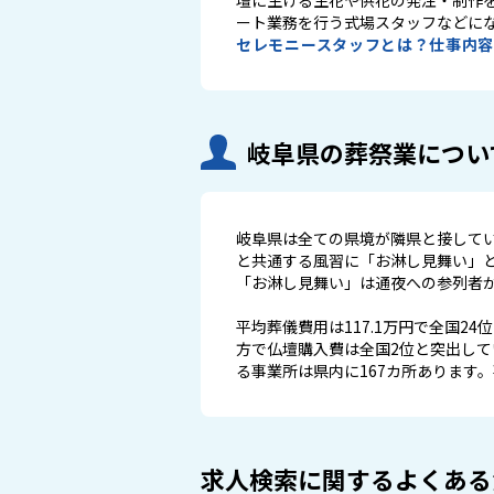
ート業務を行う式場スタッフなどに
セレモニースタッフとは？仕事内
岐阜県の葬祭業につい
岐阜県は全ての県境が隣県と接して
と共通する風習に「お淋し見舞い」
「お淋し見舞い」は通夜への参列者
平均葬儀費用は117.1万円で全国
方で仏壇購入費は全国2位と突出し
る事業所は県内に167カ所あります
求人検索に関するよくある