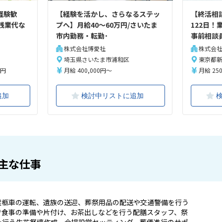
経験歓
【経験を活かし、さらなるステッ
【終活相
残業代な
プへ】月給40〜60万円/さいたま
122日
市内勤務・転勤･
事前相談
株式会社博愛社
株式会
埼玉県さいたま市浦和区
東京都
0円
月給 400,000円～
月給 250
追加
検討中リストに追加
主な仕事
霊柩車の運転、遺族の送迎、葬祭用品の配送や交通警備を行う
で食事の準備や片付け、お茶出しなどを行う配膳スタッフ、祭
を行う生花祭壇作成、会場設営セッティング、葬儀進行のサポ