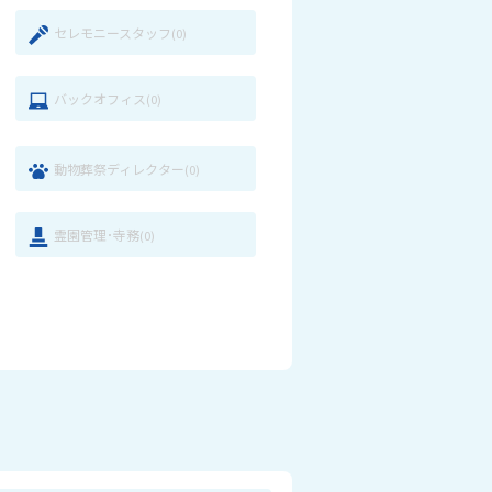
セレモニースタッフ
(0)
バックオフィス
(0)
動物葬祭ディレクター
(0)
霊園管理･寺務
(0)