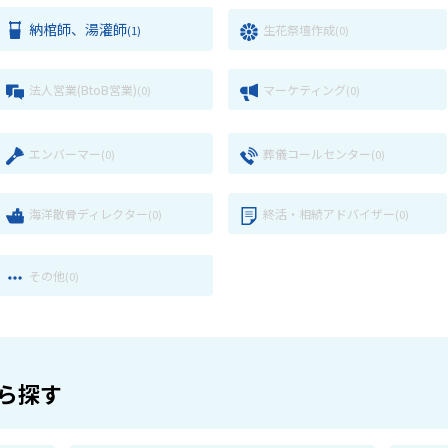
納棺師、湯灌師
生花祭壇作成
(1)
(0)
法人営業(BtoB営業)
マーケティング
(0)
(0)
エンバーマー
葬儀コールセンター
(0)
(0)
海洋散骨ディレクター
終活・相続アドバイザー
(0)
(0)
その他
(0)
ら探す