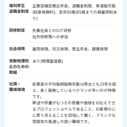
福利厚生
企業型確定拠出年金、退職金制度、車通勤可能
退職金制度
(駐車場無料)、定年60歳(65歳までの再雇用制あ
り)
研修制度
先輩社員とのOJT研修
社外研修等への参加
社会保険
雇用保険、労災保険、厚生年金、健康保険
受動喫煙防
あり(喫煙室設置)
止のための
取組
社風・
従業員の平均勤続勤務年数は男女とも10年を超
職場環境
え、長く勤務しているベテランが多いのが特徴
です。
葬送や供養がもつその意義や価値をお伝えでき
るプロフェッショナルであること、お客様の心
に寄り添えることを目指して働く、フランクな
雰囲気の風通しの良い職場です。