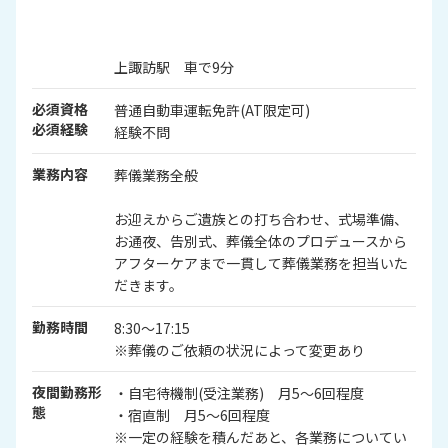
上諏訪駅 車で9分
必須資格
普通自動車運転免許(AT限定可)
必須経験
経験不問
業務内容
葬儀業務全般
お迎えからご遺族との打ち合わせ、式場準備、
お通夜、告別式、葬儀全体のプロデュースから
アフターケアまで一貫して葬儀業務を担当いた
だきます。
勤務時間
8:30～17:15
※葬儀のご依頼の状況によって変更あり
夜間勤務形
・自宅待機制(受注業務) 月5～6回程度
態
・宿直制 月5～6回程度
※一定の経験を積んだあと、各業務についてい