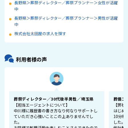
長野県＞葬祭ディレクター／葬祭プランナー＞女性が活躍
中
長野県＞葬祭ディレクター／葬祭プランナー＞男性が活躍
中
株式会社太田屋の求人を探す
利用者様の声
葬祭ディレクター／30代後半男性／埼玉県
葬儀コ
【担当エージェントについて】
【弊社
中川様に履歴書の書き方なり何なりサポートし
はじめ
ていただき心強いことこの上ありませんでし
10分
た。
した。
お陰様で転職活動を楽しむことさえできたので
他社転