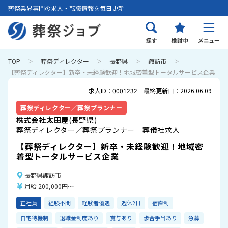
葬祭業界専門の求人・転職情報を毎日更新
TOP
葬祭ディレクター
長野県
諏訪市
【葬祭ディレクター】新卒・未経験歓迎！地域密着型トータルサービス企業
求人ID：0001232 最終更新日：2026.06.09
葬祭ディレクター／葬祭プランナー
株式会社太田屋
(長野県)
葬祭ディレクター／葬祭プランナー 葬儀社求人
【葬祭ディレクター】新卒・未経験歓迎！地域密
着型トータルサービス企業
長野県諏訪市
月給 200,000円～
正社員
経験不問
経験者優遇
週休2日
宿直制
自宅待機制
退職金制度あり
賞与あり
歩合手当あり
急募