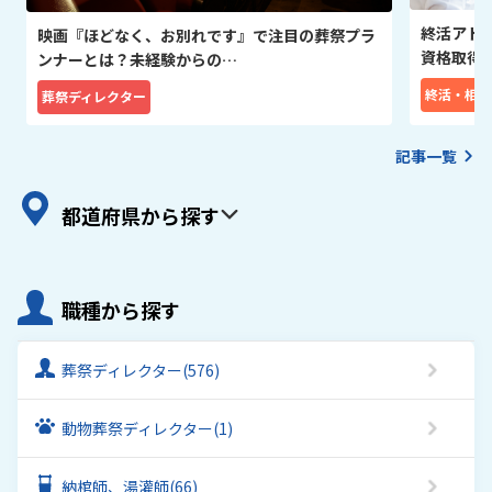
終活アド
映画『ほどなく、お別れです』で注目の葬祭プラ
資格取得
ンナーとは？未経験からの…
終活・相続
葬祭ディレクター
記事一覧
都道府県から探す
職種から探す
葬祭ディレクター
(576)
動物葬祭ディレクター
(1)
納棺師、湯灌師
(66)