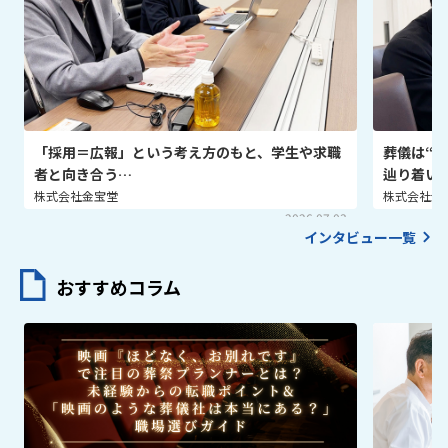
「採用＝広報」という考え方のもと、学生や求職
葬儀は“
者と向き合う…
辿り着い
株式会社金宝堂
株式会社金
2026.07.03
インタビュー一覧
おすすめコラム