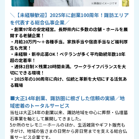
＼【未経験歓迎】2025年に創業100周年！諏訪エリア
を代表する総合仏事企業／
・創業97年の安定経営。長野県内に多数の店舗・ホールを展
開する老舗企業！
・月給20万円〜＋各種手当。家族手当や宿直手当など福利厚
生も充実！
・未経験・新卒応募OK！ベテランが多く平均勤続年数10年
超の定着率！
・週休2日制×残業20時間未満。ワークライフバランスを大
切にできる環境！
・2025年の100周年に向け、伝統と革新を大切にする活気あ
る職場
■大正14年創業、諏訪圏に根ざした信頼の実績／地
域密着のトータルサービス
当社は大正14年の創業以来、諏訪地域を中心に葬祭・仏壇墓
石事業を軸として展開してきました。
5か所のセレモニーホールのほか、生活雑貨やギフト販売も
手がけ、地域の皆さまの日常から非日常までを支える総合仏
事サービス企業です。