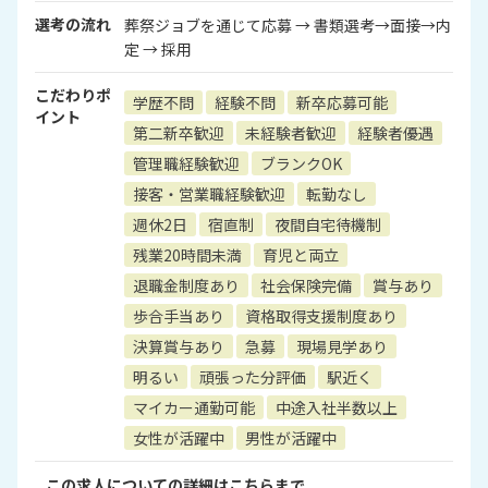
選考の流れ
葬祭ジョブを通じて応募 → 書類選考→面接→内
定 → 採用
こだわりポ
学歴不問
経験不問
新卒応募可能
イント
第二新卒歓迎
未経験者歓迎
経験者優遇
管理職経験歓迎
ブランクOK
接客・営業職経験歓迎
転勤なし
週休2日
宿直制
夜間自宅待機制
残業20時間未満
育児と両立
退職金制度あり
社会保険完備
賞与あり
歩合手当あり
資格取得支援制度あり
決算賞与あり
急募
現場見学あり
明るい
頑張った分評価
駅近く
マイカー通勤可能
中途入社半数以上
女性が活躍中
男性が活躍中
この求人についての詳細はこちらまで