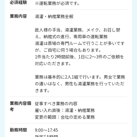
必須経験
※運転業務が必須です。
業務内容
湯灌・納棺業務全般
故人様の手当、湯灌業務、メイク、お召し替
え、納棺式の進行、専用車の運転業務
湯灌は斎場の専門ルームで行うことが多いです
が、ご自宅に伺う場合もあります。
1件当たり2時間前後、1日に2～3件のご依頼を
対応いただきます。
業務は基本的に2人1組で行います。男女で業務
の違いはなく、男性も湯灌業務を行っていただ
きます。
業務内容備
従事すべき業務の内容
考
雇い入れ直後：湯灌・納棺業務
変更の範囲：会社の定める業務
勤務時間
9:00～17:45
所定7.5時間