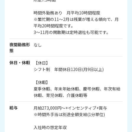
時間外勤務あり 月平均10時間程度
※繁忙期の11～2月は残業が増える傾向で、月
平均20時間程度です。
3～11月の閑散期は定時退社も可能です。
夜間勤務形
なし
態
休日・休暇
【休日】
シフト制 年間休日120日(月9日以上)
【休暇】
夏季休暇、年末年始休暇、慶弔休暇、年次有給
休暇、育児休暇、介護休暇等
給与
月給273,000円～+インセンティブ+賞与
※時間外手当は別途全額支給(1分単位)
入社時の想定年収