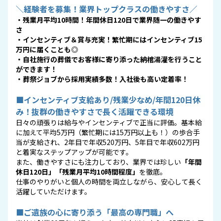
＼経験者を募集！業界トップクラスの働きやすさ／
・残業月平均10時間！年間休日120日で業界随一の働きやす
さ
・インセンティブ＆賞与充実！繁忙期にはインセンティブ15
万円に届くことも◎
・自社施行の葬儀でお客様に寄り添った納棺湯灌を行うこと
ができます！
・葬祭ジョブから採用実績多数！入社後も高い定着率！
■インセンティブ支給あり/残業少なめ/年間120日休
み！抜群の働きやすさで長く活躍できる環境
日々の頑張りは給与やインセンティブで正当に評価。基本給
に加えて平均5万円（繁忙期には15万円以上も！）の歩合手
当が支給され、2年目で年収520万円、5年目で年収602万円
と着実なステップアップが可能です。
また、働きやすさにも注力しており、業界では珍しい
「年間
休日120日」「残業月平均10時間程度」
を徹底。
仕事のやりがいと個人の時間を両立しながら、安心して長く
活躍していただけます。
■ご遺族の心に寄り添う「最高の専門職」へ