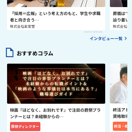
「採用＝広報」という考え方のもと、学生や求職
葬儀は“
者と向き合う…
辿り着い
株式会社金宝堂
株式会社金
2026.07.03
インタビュー一覧
おすすめコラム
終活アド
映画『ほどなく、お別れです』で注目の葬祭プラ
資格取得
ンナーとは？未経験からの…
終活・相続
葬祭ディレクター