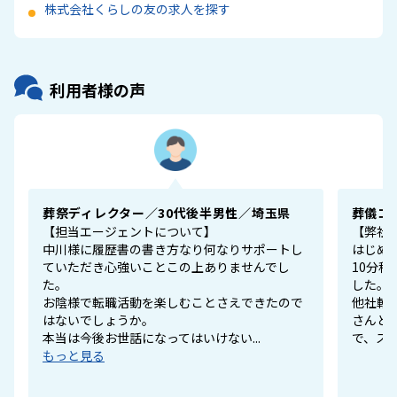
株式会社くらしの友の求人を探す
利用者様の声
葬祭ディレクター／30代後半男性／埼玉県
葬儀コ
【担当エージェントについて】
【弊社
中川様に履歴書の書き方なり何なりサポートし
はじめ
ていただき心強いことこの上ありませんでし
10分
た。
した。
お陰様で転職活動を楽しむことさえできたので
他社転
はないでしょうか。
さんと
本当は今後お世話になってはいけない...
で、スム
もっと見る