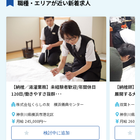
職種・エリアが近い新着求人
【納棺／湯灌業務】未経験者歓迎/年間休日
【納棺師】＼
120日/働きやすさ抜群･･･
展開する大手
株式会社くらしの友 横浜儀典センター
双葉トータ
神奈川県横浜市港北区
神奈川県横
月給 245,000円～
月給 260,0
検討中に追加