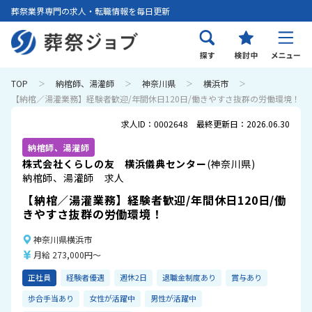
葬祭業界専門の求人・転職情報を毎日更新
TOP
納棺師、湯灌師
神奈川県
横浜市
【納棺／湯灌業務】経験者歓迎/年間休日120日/働きやすさ抜群の労働環境！
求人ID：0002648 最終更新日：2026.06.30
納棺師、湯灌師
株式会社くらしの友 横浜儀典センター
(神奈川県)
納棺師、湯灌師 求人
【納棺／湯灌業務】経験者歓迎/年間休日120日/働
きやすさ抜群の労働環境！
神奈川県横浜市
月給 273,000円～
正社員
経験者優遇
週休2日
退職金制度あり
賞与あり
歩合手当あり
女性が活躍中
男性が活躍中