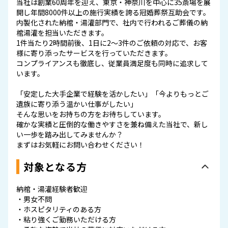
当社は創業60周年を迎え、東京・神奈川を中心に35斎場を展
開し年間8000件以上の施行実績を誇る冠婚葬祭互助会です。
内製化された納棺・湯灌部門で、社内で行われるご葬儀の納
棺湯灌を担当いただきます。
1件当たり2時間前後、1日に2～3件のご依頼の対応で、お客
様に寄り添ったサービスを行っていただきます。
コンプライアンスも徹底し、従業員満足度も同時に追求して
います。
「安定した大手企業で経験を活かしたい」「今よりもっとご
遺族に寄り添う温かい仕事がしたい」
――そんな思いをお持ちの方をお待ちしています。
確かな実績と圧倒的な働きやすさを兼ね備えた当社で、新し
い一歩を踏み出してみませんか？
まずはお気軽にお問い合わせください！
対象となる方
納棺・湯灌経験者歓迎
・男女不問
・ホスピタリティのある方
・粘り強くご勤務いただける方