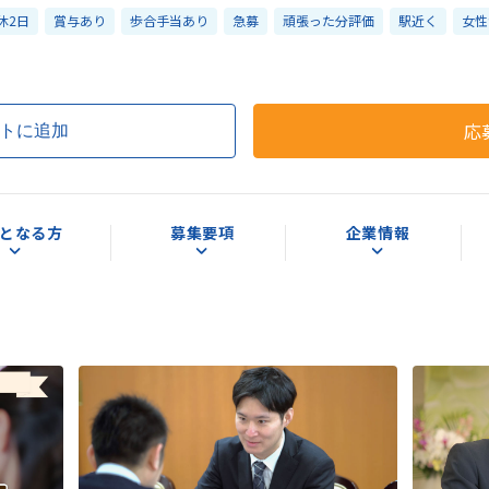
休2日
賞与あり
歩合手当あり
急募
頑張った分評価
駅近く
女性
応
トに追加
となる方
募集要項
企業情報