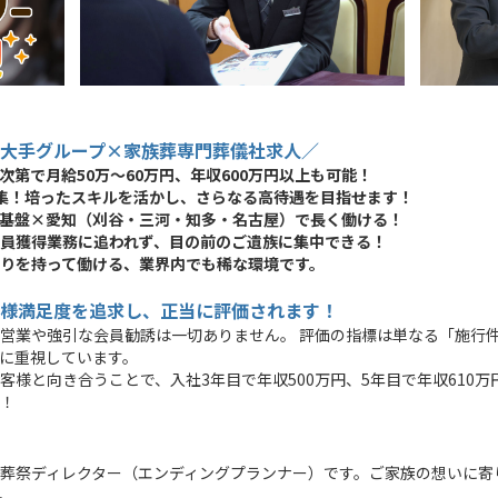
大手グループ×家族葬専門葬儀社求人／
第で月給50万〜60万円、年収600万円以上も可能！
集！培ったスキルを活かし、さらなる高待遇を目指せます！
基盤×愛知（刈谷・三河・知多・名古屋）で長く働ける！
員獲得業務に追われず、目の前のご遺族に集中できる！
りを持って働ける、業界内でも稀な環境です。
様満足度を追求し、正当に評価されます！
営業や強引な会員勧誘は一切ありません。 評価の指標は単なる「施行
常に重視しています。
客様と向き合うことで、入社3年目で年収500万円、5年目で年収610
！
葬祭ディレクター（エンディングプランナー）です。ご家族の想いに寄
。