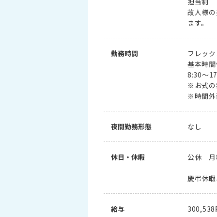
担当制
故人様の
ます。
勤務時間
フレック
基本時間
8:30～17
※お式の
※時間外
夜間勤務形態
なし
休日・休暇
公休 月
慶弔休暇
給与
300,5