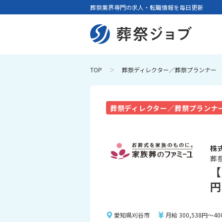
葬祭業界専門の求人・転職情報を毎日更新
TOP
葬祭ディレクター／葬祭プランナー
葬祭ディレクター／葬祭プランナ
株
葬
【
円
愛知県刈谷市
月給 300,538円～40