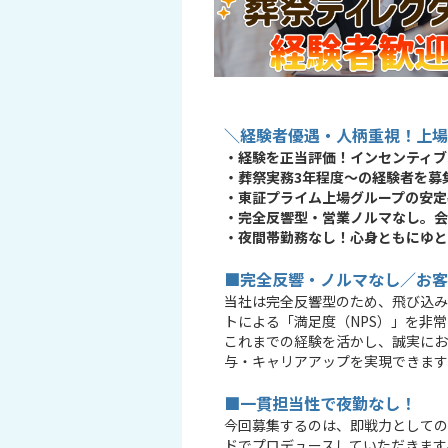
＼経験者優遇・人柄重視！上場
・経験を正当評価！インセンティブ次
・葬祭実務3年程度〜の経験者を募
・東証プライム上場グループの安定
・完全反響型・営業ノルマなし。会
・夜間帯勤務なし！心身ともにゆと
■完全反響・ノルマなし／お客
当社は完全反響型のため、飛び込み
トによる「満足度（NPS）」を非
これまでの経験を活かし、誠実にお
与・キャリアアップを実現できます
■一貫担当性で夜勤なし！
今回募集するのは、即戦力としての
ドでプロデュースしていただきます