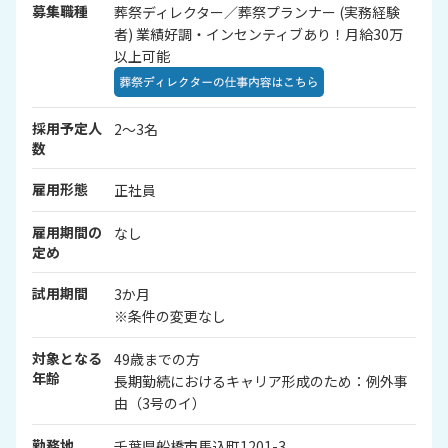
募集職種
葬祭ディレクター／葬祭プランナー (実務経験
者) 業績好調・インセンティブあり！月給30万
以上可能
採用予定人
2～3名
数
雇用形態
正社員
雇用期間の
なし
定め
試用期間
3か月
※条件の変更なし
対象となる
49歳までの方
年齢
長期勤続におけるキャリア形成のため：例外事
由（3号のイ）
勤務地
千葉県船橋市馬込町1201-3