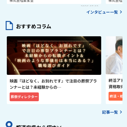
株式会社金宝堂
株式会社金
2026.07.03
インタビュー一覧
おすすめコラム
終活アド
映画『ほどなく、お別れです』で注目の葬祭プラ
資格取得
ンナーとは？未経験からの…
終活・相続
葬祭ディレクター
記事一覧