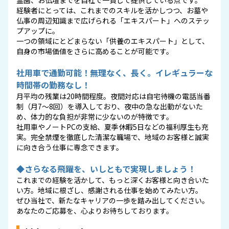
経験者にとっては、これまでのスキルを活かしつつ、お墓や
仏事の周辺知識まで広げられる「エキスパート」へのステッ
プアップに。
一つの領域にとどまらない「供養のエキスパート」として、
自身の市場価値をさらに高めることが可能です。
社用車で通勤可能！無理なく、長く。イレギュラーな
時間帯の勤務なし！
月平均の残業は20時間程度。夜間対応は自宅待機の電話当番
制（月7〜8回）を導入しており、夜中の急な出動がないた
め、体力的な負担が非常に少ないのが特徴です。
社用車やノートPCの支給、夏季休暇5日などの福利厚生も充
実。完全禁煙を徹底した清潔な職場で、地域のお客様と誠実
に向き合う仕事に専念できます。
◆さらなる飛躍を、いしともで実現しましょう！
これまでの経験を活かして、もっと深くお客様と向き合いた
い方。地域に根ざし、感謝される仕事を始めてみたい方。
ぜひ当社で、新たなキャリアの一歩を踏み出してください。
あなたのご応募を、心よりお待ちしております。