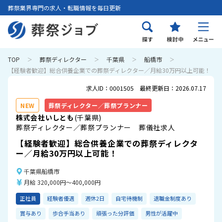
葬祭業界専門の求人・転職情報を毎日更新
TOP
葬祭ディレクター
千葉県
船橋市
【経験者歓迎】総合供養企業での葬祭ディレクター／月給30万円以上可能！
求人ID：0001505 最終更新日：2026.07.17
NEW
葬祭ディレクター／葬祭プランナー
株式会社いしとも
(千葉県)
葬祭ディレクター／葬祭プランナー 葬儀社求人
【経験者歓迎】総合供養企業での葬祭ディレクタ
ー／月給30万円以上可能！
千葉県船橋市
月給 320,000円～400,000円
正社員
経験者優遇
週休2日
自宅待機制
退職金制度あり
賞与あり
歩合手当あり
頑張った分評価
男性が活躍中