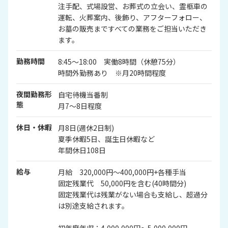
注手配、式場設営、お葬式の立会い、霊柩車の
運転、火葬案内、後飾り、アフターフォロー、
お墓の販売まですべての業務をご担当いただき
ます。
勤務時間
8:45～18:00 実働8時間（休憩75分）
時間外勤務あり ※月20時間程度
夜間勤務形
自宅待機当番制
態
月7～8日程度
休日・休暇
月8日(週休2日制)
夏季休暇5日、誕生日休暇など
年間休日108日
給与
月給 320,000円～400,000円+各種手当
固定残業代 50,000円を含む(40時間分)
固定残業代は残業がない場合も支給し、超過分
は別途支給されます。
初年度年収：4,000,000円～5,000,000円