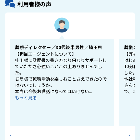
利用者様の声
葬祭ディレクター／30代後半男性／埼玉県
葬儀コ
【担当エージェントについて】
【弊社
中川様に履歴書の書き方なり何なりサポートし
はじめ
ていただき心強いことこの上ありませんでし
10分
た。
した。
お陰様で転職活動を楽しむことさえできたので
他社転
はないでしょうか。
さんと
本当は今後お世話になってはいけない...
で、スム
もっと見る