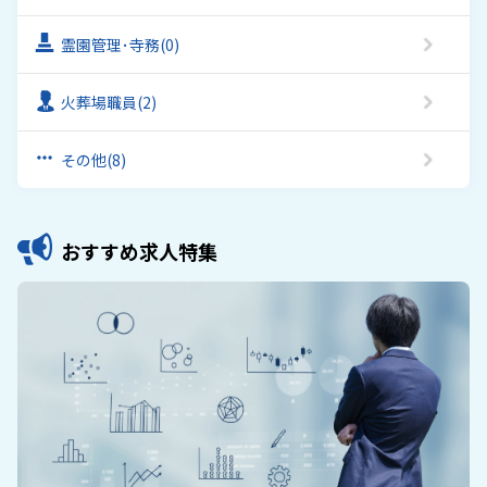
霊園管理･寺務
(0)
火葬場職員
(2)
その他
(8)
おすすめ求人特集