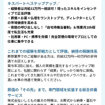
キスパートへステップアップ／
・経験者は月給32万円〜相談可！培ったスキルをインセンテ
ィブで正当評価
・葬儀×お墓×仏壇をワンストップで。ディレクターとして
の市場価値を高める
・夜間の呼び出しなし！「自宅待機当番制」＆残業月20h程
度で私生活も充実
・社用車・PC・携帯を完備！完全禁煙の環境でプロとしての
仕事に集中できる
これまでの経験を即戦力として評価。納得の報酬体系
葬祭業界でのご経験がある方は、月給32万円〜40万円の好待
遇でお迎えします。
賞与年2回に加え、個人の実績を還元するインセンティブ制
度により、社歴に関わらず「成果」がしっかり給与に直結。
これまで培ってきた施行スキルや打合せのノウハウを、より
高い水準の待遇で発揮してください。
葬儀の「その先」まで。専門領域を拡張する総合供養
サービス
株式会社いしともの最大の特徴は、お葬式から納骨・墓石や
霊園、お仏壇までを自社で一貫して提供している点です。