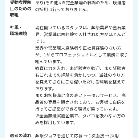
受動喫煙防
あり(その他)/※完全禁煙の職場のため、喫煙者
止のための
の採用は行っておりません。
取組
社風・
現在働いているスタッフは、葬祭業界や墓石業
職場環境
界、営業職は未経験で入社された方がほとんど
です。
業界や営業職未経験者や正社員経験のない方
が、1からプロフェッショナルとして業務に取り
組んでいます。
教育に力を入れ、未経験者を歓迎、また経験者
もこれまでの経験を活かしつつ、当社のやり方
を覚えてさらにご活躍いただける環境を整えて
おります。
またお客様満足度の高いトータルサービス、高
品質の商品を販売されており、お客様に自信を
持ってご提案ができる環境が整っています。
※全面禁煙実施企業で、タバコを吸わない方の
みを採用しています。
選考の流れ
葬祭ジョブを通じて応募 → 1次面接 → 採用