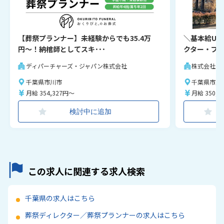
【葬祭プランナー】未経験からでも35.4万
＼基本給UP
円〜！納棺師としてスキ･･･
クター・プラ
ディパーチャーズ・ジャパン株式会社
株式会社な
千葉県市川市
千葉県市川
月給 354,327円～
月給 350,0
検討中に追加
この求人に関連する求人検索
千葉県の求人はこちら
葬祭ディレクター／葬祭プランナーの求人はこちら